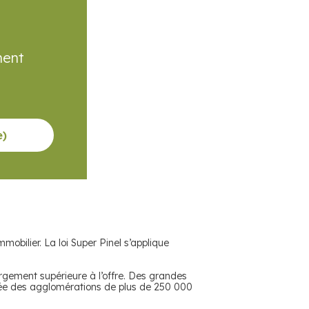
V
nent
e)
obilier. La loi Super Pinel s’applique
argement supérieure à l’offre. Des grandes
osée des agglomérations de plus de 250 000