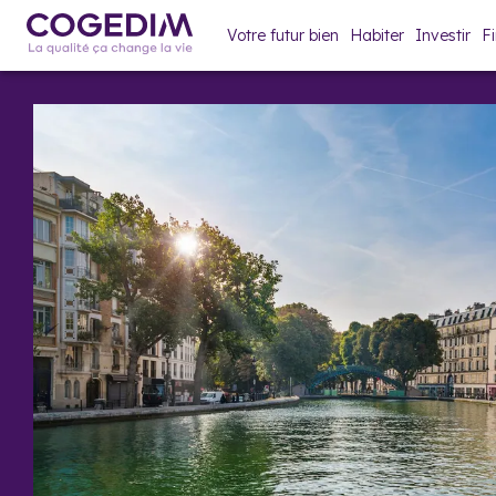
Votre futur bien
Habiter
Investir
F