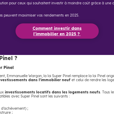
ution pour ceux qui souhaitent investir à moindre coût grâce à une dé
es peuvent maximiser vos rendements en 2025.
Comment investir dans
l'immobilier en 2025 ?
Pinel ?
r Pinel
t, Emmanuelle Wargon, la loi Super Pinel remplace la loi Pinel origi
investissements dans l’immobilier neuf
et celui de rendre les lo
aux
investissements locatifs dans les logements neufs
. Tous l
tibles avec Super Pinel sont les suivants :
r d’achèvement) ;
truire ;