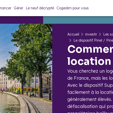
inancer
Gérer
Le neuf décrypté
Cogedim pour vous
Accueil
investir
Les so
Le dispositif Pinel / Pin
Comment
location
Vous cherchez un log
de France, mais les l
Avec le dispositif Su
facilement à la locati
généralement élevés. L
défiscalisation qui p