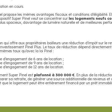
ation en cours.
inel propose les mêmes avantages fiscaux et conditions d’éligibilité. 
spositif Super Pinel veut se concentrer sur
les logements neufs c
plus spacieux, davantage de lumière naturelle et de meilleures per
ion qui offre aux propriétaires bailleurs une réduction d’impôt sur le 
nvestissement Pinel Plus. Le taux de réduction dépend directement 
s mêmes taux qu’avec la loi Pinel :
ée d’engagement de 6 ans de location ;
ée d’engagement de 9 ans de location ;
ée d’engagement de 12 ans de location.
ement Super Pinel est
plafonné à 300 000 €
. En plus de la réducti
parer sa retraite, de générer une source additionnelle de revenus et d
 est que le logement peut être entièrement financé par un prêt immobili