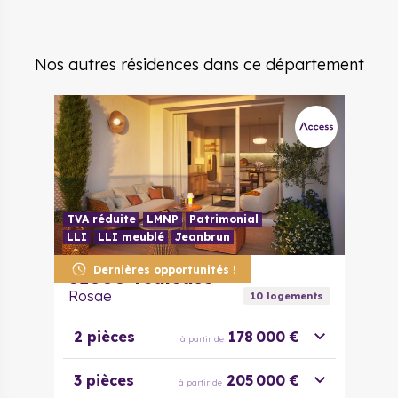
Nos autres résidences dans ce département
TVA réduite
LMNP
Patrimonial
LLI
LLI meublé
Jeanbrun
Dernières opportunités !
31000
Toulouse
Rosae
10
logement
s
2 pièces
178 000 €
à partir de
3 pièces
205 000 €
à partir de