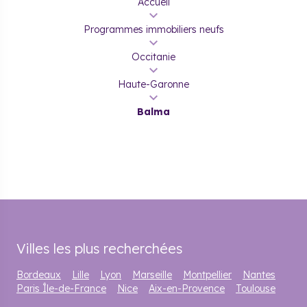
Accueil
Programmes immobiliers neufs
Occitanie
Haute-Garonne
Balma
Villes les plus recherchées
Bordeaux
Lille
Lyon
Marseille
Montpellier
Nantes
Paris Île-de-France
Nice
Aix-en-Provence
Toulouse