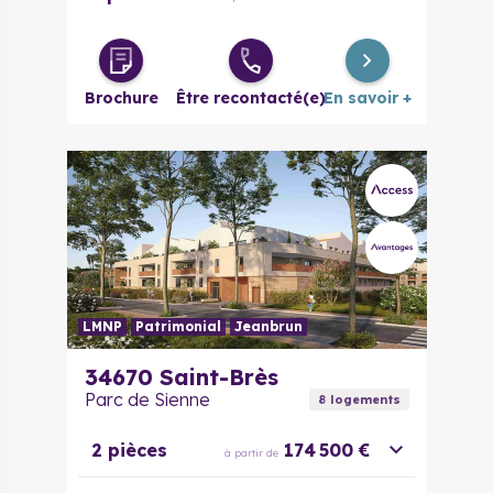
Brochure
Être recontacté(e)
En savoir +
LMNP
Patrimonial
Jeanbrun
34670
Saint-Brès
Parc de Sienne
8
logement
s
2 pièces
174 500 €
à partir de