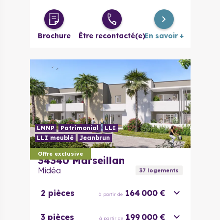
4 pièces
269 000 €
à partir de
Brochure
Être recontacté(e)
En savoir +
LMNP
Patrimonial
LLI
LLI meublé
Jeanbrun
Offre exclusive
34340
Marseillan
Midéa
37
logement
s
2 pièces
164 000 €
à partir de
3 pièces
199 000 €
à partir de