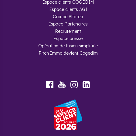
Espace clients COGEDIM
ressources
Espace clients AGI
Groupe Altarea
Les nouveaux quartiers prioritaires de Béziers, notamment
Espace Partenaires
celui des Arènes, permettent aux acquéreurs de profiter
d'une TVA à 5,5% au lieu de 20%. Cette réduction
Recrutement
significative s'applique aux logements neufs situés dans un
Espace presse
périmètre de 300 mètres autour des zones de rénovation
Opération de fusion simplifiée
urbaine.
Pitch Immo devient Cogedim
Pour en bénéficier, votre revenu fiscal de référence N-2 doit
respecter les plafonds fixés par l'administration.
L'engagement d'occuper le logement comme résidence
principale pendant 10 ans est requis, sauf exceptions
comme une mobilité professionnelle ou un changement de
situation familiale.
Youtube
Facebook
Instagram
LinkedIn
Acheter un programme neuf
à Béziers pour investir
Louer un logement neuf en LMNP à
Béziers