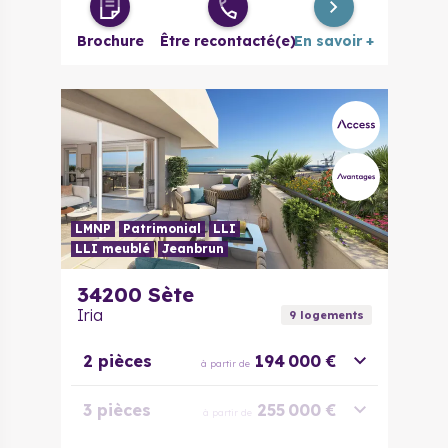
Brochure
Être recontacté(e)
En savoir +
LMNP
Patrimonial
LLI
LLI meublé
Jeanbrun
34200
Sète
Iria
9
logement
s
2 pièces
194 000 €
à partir de
3 pièces
255 000 €
à partir de