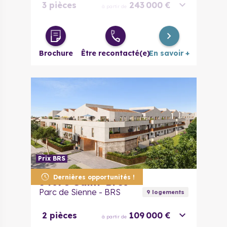
3 pièces
243 000 €
à partir de
4 pièces
315 500 €
à partir de
Brochure
Être recontacté(e)
En savoir +
Prix BRS
Dernières opportunités !
34670
Saint-Brès
Parc de Sienne - BRS
9
logement
s
2 pièces
109 000 €
à partir de