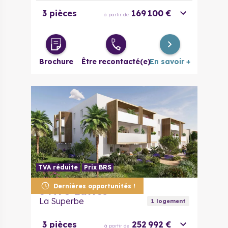
3 pièces
169 100 €
à partir de
Brochure
Être recontacté(e)
En savoir +
TVA réduite
Prix BRS
Dernières opportunités !
34970
Lattes
La Superbe
1
logement
3 pièces
252 992 €
à partir de