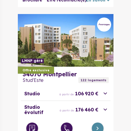
Brochure
Être recontacté(e)
En savoir +
LMNP géré
Offre exclusive
34070
Montpellier
Stud'Este
122
logement
s
Studio
106 920 €
à partir de
Studio
176 460 €
à partir de
évolutif