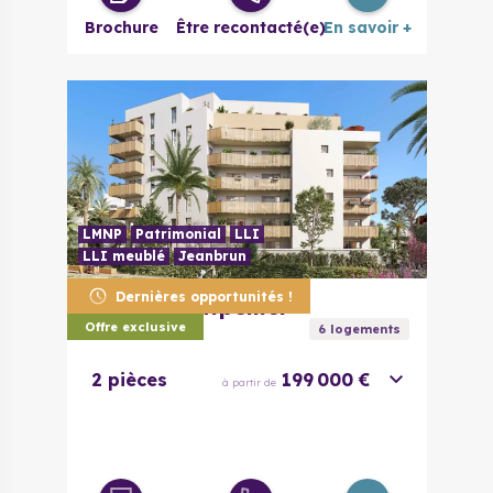
Brochure
Être recontacté(e)
En savoir +
LMNP
Patrimonial
LLI
LLI meublé
Jeanbrun
Dernières opportunités !
34070
Montpellier
Toshi
Offre exclusive
6
logement
s
2 pièces
199 000 €
à partir de