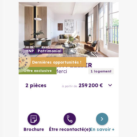
LMNP
Patrimonial
Dernières opportunités !
34000
MONTPELLIER
Le Clos de la Merci
Offre exclusive
1
logement
2 pièces
259 200 €
à partir de
Brochure
Être recontacté(e)
En savoir +