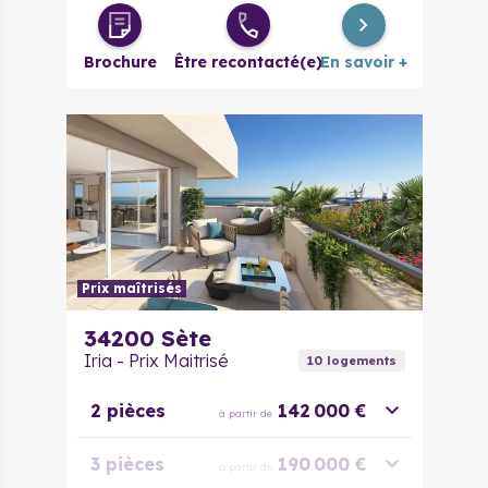
4 pièces
495 000 €
à partir de
Brochure
Être recontacté(e)
En savoir +
Prix maîtrisés
34200
Sète
Iria - Prix Maitrisé
10
logement
s
2 pièces
142 000 €
à partir de
3 pièces
190 000 €
à partir de