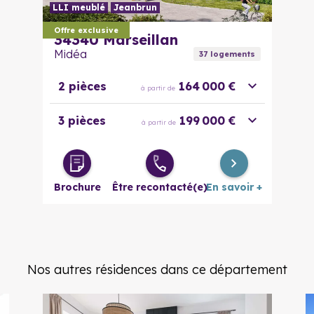
LLI meublé
Jeanbrun
Offre exclusive
34340
Marseillan
Midéa
37
logement
s
2 pièces
164 000 €
à partir de
3 pièces
199 000 €
à partir de
Brochure
Être recontacté(e)
En savoir +
Nos autres résidences dans ce département