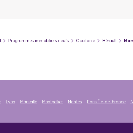
tants sont facilités par de multiples lignes de bus permettant de con
lement de 30 kilomètres de piste cyclable pour des ballades agréab
vestir dans l’immobilier neuf à 
l
Programmes immobiliers neufs
Occitanie
Hérault
Mars
nçaises privilégiées. Il va donc sans dire qu’investir dans un bien i
it touristique aussi fort, son parc immobilier est principalement co
x du mètre carré moyen tous types confondus était en effet de 3 421 
es années (+7 %). Une tendance qui n’est pas près de changer. En e
a hausse, une vacance nulle et une éligibilité Pinel, la conjoncture
rer pour une rentabilité locative plus encore plus intéressante.
e
Lyon
Marseille
Montpellier
Nantes
Paris Île-de-France
N