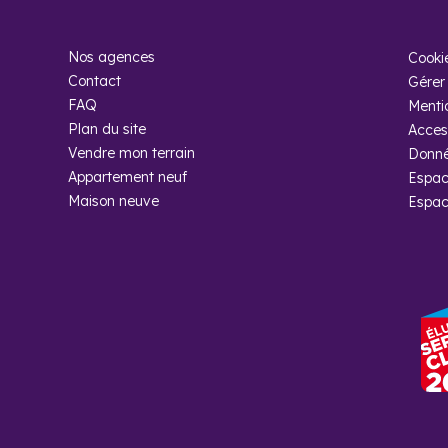
Foire aux
Nos agences
Combien d’ha
Cooki
Contact
Gérer 
Ce sont 7 784 habit
FAQ
Menti
En pleine saison, l
Plan du site
Access
Vendre mon terrain
Donné
Pourquoi ac
Appartement neuf
Espac
Maison neuve
Espac
La clé d’un invest
tout au long de la 
guider et vous conse