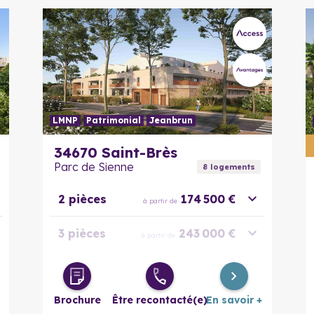
LMNP
Patrimonial
Jeanbrun
En savoir plus
34670
Saint-Brès
Parc de Sienne
8
logement
s
2 pièces
174 500 €
à partir de
3 pièces
243 000 €
à partir de
4 pièces
315 500 €
à partir de
Brochure
Être recontacté(e)
En savoir +