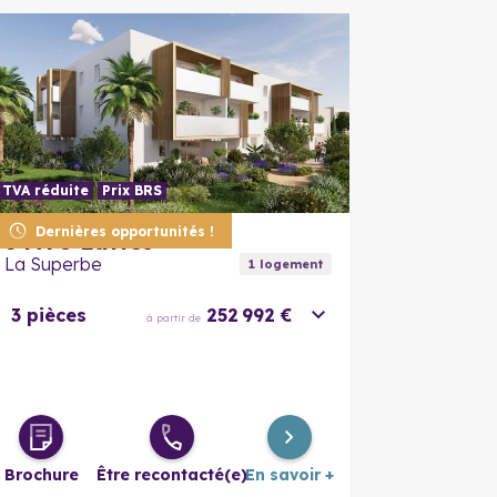
TVA réduite
Prix BRS
En savoir plus
En savoir
Dernières opportunités !
34970
Lattes
La Superbe
1
logement
3 pièces
252 992 €
à partir de
Brochure
Être recontacté(e)
En savoir +