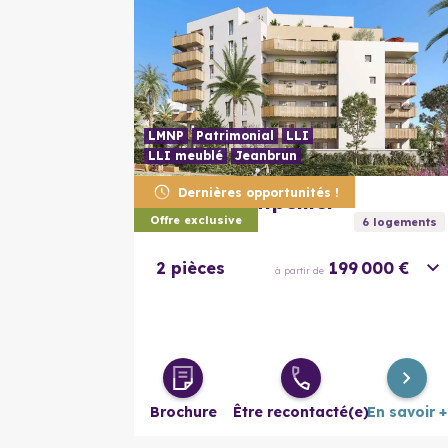
LMNP
Patrimonial
LLI
LLI meublé
Jeanbrun
Dernières opportunités !
34070
Montpellier
Toshi
Offre exclusive
6
logement
s
2 pièces
199 000 €
à partir de
Brochure
Être recontacté(e)
En savoir +