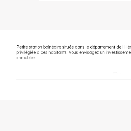
Petite station balnéaire située dans le département de l’Héra
privilégiée à ces habitants. Vous envisagez un investisseme
immobilier.
Pour
Vivre à Marseillan, c’est avant tout profiter d’une situatio
an. De quoi profiter pleinement des 6 kilomètres de plages d
une plaine viticole à l’ouest, est aussi attachée à la terre.
En plus de ses trésors naturels, la commune offre à ses rési
maternelle au collège, théâtre, stades, espace associatif, 
Les activités et loisirs ne manquent pas non plus à Marseill
locaux, de sports nautiques et de joutes.