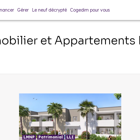
inancer
Gérer
Le neuf décrypté
Cogedim pour vous
bilier et Appartements
LMNP
Patrimonial
LLI