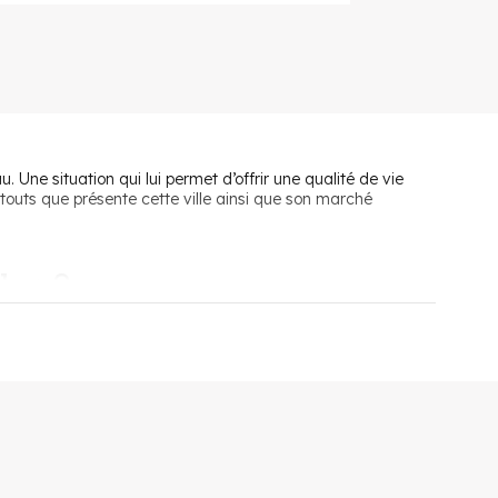
 Une situation qui lui permet d’offrir une qualité de vie
touts que présente cette ville ainsi que son marché
lan ?
ffre aux Marseillanais plus de 300 jours d’ensoleillement par
 à la lagune de Thau. Ville d’eau, Marseillan, bordée par
ivre quotidien : crèche, établissement scolaire de la
accents occitans au rythme de carnavals, de bals, marchés