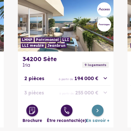
LMNP
Patrimonial
LLI
LLI meublé
Jeanbrun
En savoir plus
34200
Sète
Iria
9
logement
s
2 pièces
194 000 €
à partir de
3 pièces
255 000 €
à partir de
4 pièces
495 000 €
à partir de
Brochure
Être recontacté(e)
En savoir +