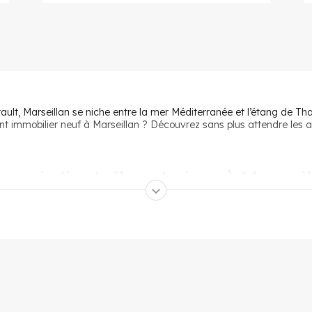
ult, Marseillan se niche entre la mer Méditerranée et l’étang de Thau.
nt immobilier neuf à Marseillan ? Découvrez sans plus attendre les a
quoi s’installer et vivre à Marseil
n géographique extraordinaire. Tout d’abord, le climat méditerranéen o
orées, de balades sur le joli port de plaisance classé ou d’après-midi
dents toutes les commodités et infrastructures nécessaires au bien-v
commerces de proximité, restaurants, bars et services de santé.
an. Les 132 associations et la mairie font vivre ce joli village aux 