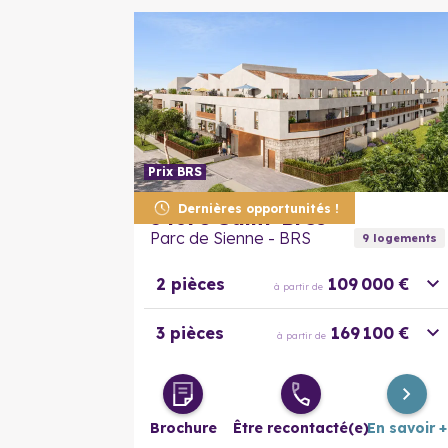
Prix BRS
Dernières opportunités !
34670
Saint-Brès
Parc de Sienne - BRS
9
logement
s
2 pièces
109 000 €
à partir de
3 pièces
169 100 €
à partir de
Brochure
Être recontacté(e)
En savoir +