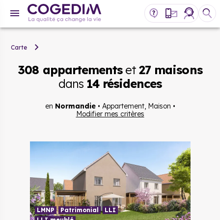
Carte
308 appartements
et
27 maisons
dans
14 résidences
en
Normandie
•
Appartement, Maison
•
Modifier mes critères
LMNP
Patrimonial
LLI
LLI meublé