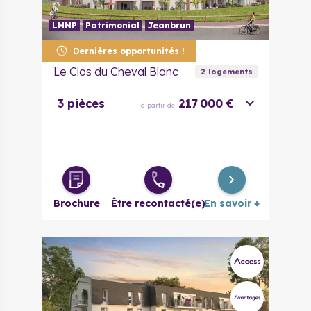
LMNP
Patrimonial
Jeanbrun
Dernières opportunités !
14430
Dozulé
Le Clos du Cheval Blanc
2
logement
s
3 pièces
217 000 €
à partir de
Brochure
Être recontacté(e)
En savoir +