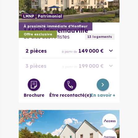
LMNP
Patrimonial
À proximité immédiate d’Honfleur
14600
Équemauville
Offre exclusive
Le Clos des Artistes
13
logement
s
2 pièces
149 000 €
à partir de
3 pièces
199 000 €
à partir de
Maison 4
295 000 €
à partir de
pièces
Brochure
Être recontacté(e)
En savoir +