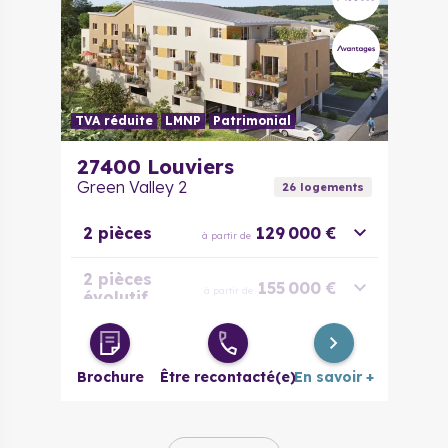
TVA réduite
LMNP
Patrimonial
27400
Louviers
Green Valley 2
26
logement
s
2 pièces
129 000 €
à partir de
2 pièces
155 000 €
à partir de
évolutif
3 pièces
159 000 €
à partir de
Brochure
Être recontacté(e)
En savoir +
3 pièces
187 000 €
à partir de
évolutif