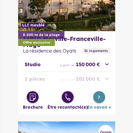
LLI meublé
À 200 m de la plage
14810
Merville-Franceville-
Offre exclusive
Plage
La résidence des Oyats
31
logement
s
Studio
150 000 €
à partir de
2 pièces
201 000 €
à partir de
3 pièces
270 000 €
à partir de
Brochure
Être recontacté(e)
En savoir +
4 pièces
375 000 €
à partir de