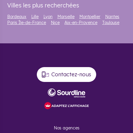
Villes les plus recherchées
Bordeaux
Lille
Lyon
Marseille
Montpellier
Nantes
Paris Île-de-France
Nice
Aix-en-Provence
Toulouse
Contactez-nous
Nos agences