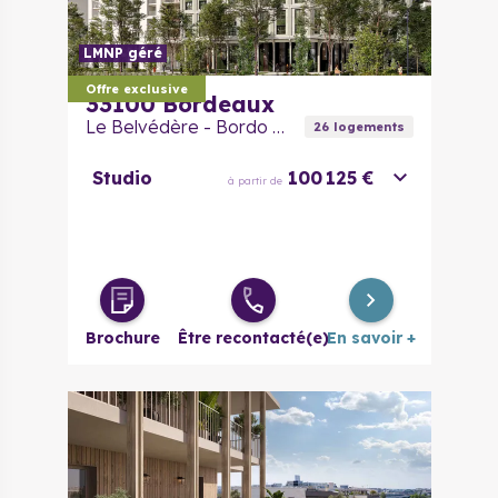
LMNP géré
Offre exclusive
33100
Bordeaux
Le Belvédère - Bordo Alto
26
logement
s
Studio
100 125 €
à partir de
Brochure
Être recontacté(e)
En savoir +