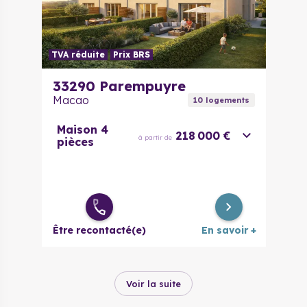
TVA réduite
Prix BRS
33290
Parempuyre
Macao
10
logement
s
Maison 4
218 000 €
à partir de
pièces
Être recontacté(e)
En savoir +
Voir la suite