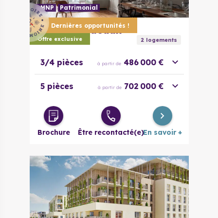
LMNP
Patrimonial
Dernières opportunités !
33000
Bordeaux
Sansas
Offre exclusive
2
logement
s
3/4 pièces
486 000 €
à partir de
5 pièces
702 000 €
à partir de
Brochure
Être recontacté(e)
En savoir +