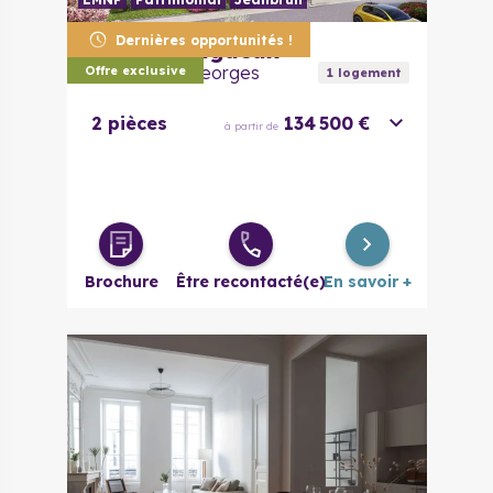
Dernières opportunités !
24000
Périgueux
Carré Saint-Georges
Offre exclusive
1
logement
2 pièces
134 500 €
à partir de
Brochure
Être recontacté(e)
En savoir +