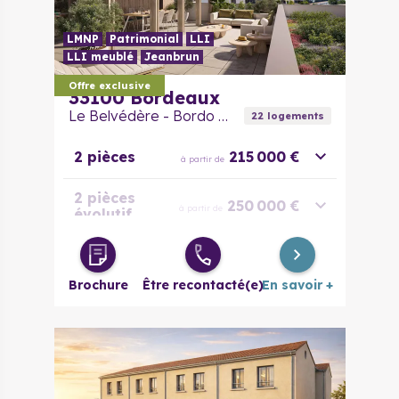
LMNP
Patrimonial
LLI
LLI meublé
Jeanbrun
Offre exclusive
33100
Bordeaux
Le Belvédère - Bordo Tempo
22
logement
s
2 pièces
215 000 €
à partir de
2 pièces
250 000 €
à partir de
évolutif
3 pièces
273 000 €
à partir de
Brochure
Être recontacté(e)
En savoir +
3/4 pièces
331 000 €
à partir de
4 pièces
376 000 €
à partir de
5 pièces
445 000 €
à partir de