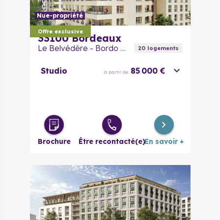
Nue-propriété
Offre exclusive
33100
Bordeaux
Le Belvédère - Bordo Neo
20
logement
s
Studio
85 000 €
à partir de
Brochure
Être recontacté(e)
En savoir +