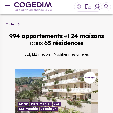
Carte
994 appartements
et
24 maisons
dans
65 résidences
LLI, LLI meublé
•
Modifier mes critères
LMNP
Patrimonial
LLI
LLI meublé
Jeanbrun