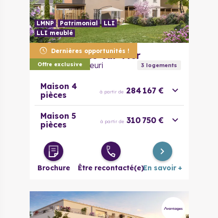
LMNP
Patrimonial
LLI
LLI meublé
Dernières opportunités !
14160
Dives-sur-Mer
Le Hameau Fleuri
Offre exclusive
3
logement
s
Maison 4
284 167 €
à partir de
pièces
Maison 5
310 750 €
à partir de
pièces
Brochure
Être recontacté(e)
En savoir +