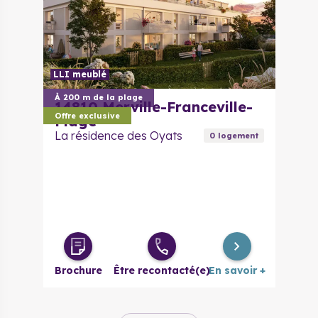
LLI meublé
À 200 m de la plage
14810
Merville-Franceville-
Offre exclusive
Plage
La résidence des Oyats
0
logement
Brochure
Être recontacté(e)
En savoir +