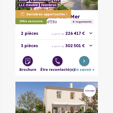
LLI meublé
Jeanbrun
Dernières opportunités !
06800
Cagnes-Sur-Mer
Les Terrasses d'Ella
Offre exclusive
4
logement
s
2 pièces
226 417 €
à partir de
3 pièces
302 501 €
à partir de
Brochure
Être recontacté(e)
En savoir +