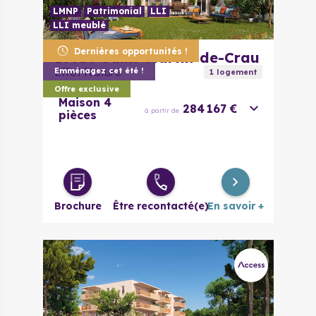
LMNP
Patrimonial
LLI
LLI meublé
Dernières opportunités !
13310
Saint-Martin-de-Crau
Effet Nature
Emménagez cet été !
1
logement
Offre exclusive
Maison 4
284 167 €
à partir de
pièces
Brochure
Être recontacté(e)
En savoir +