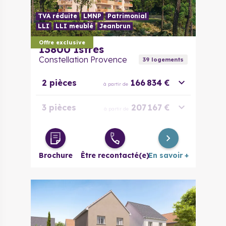
TVA réduite
LMNP
Patrimonial
LLI
LLI meublé
Jeanbrun
Offre exclusive
13800
Istres
Constellation Provence
39
logement
s
2 pièces
166 834 €
à partir de
3 pièces
207 167 €
à partir de
4 pièces
256 668 €
à partir de
Brochure
Être recontacté(e)
En savoir +