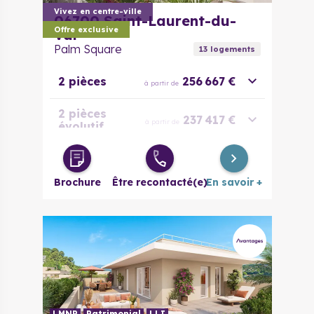
Vivez en centre-ville
06700
Saint-Laurent-du-
Offre exclusive
Var
Palm Square
13
logement
s
2 pièces
256 667 €
à partir de
2 pièces
237 417 €
à partir de
évolutif
3 pièces
347 417 €
à partir de
Brochure
Être recontacté(e)
En savoir +
LMNP
Patrimonial
LLI