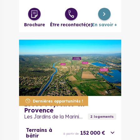
4 pièces
256 668 €
à partir de
Brochure
Être recontacté(e)
En savoir +
Dernières opportunités !
13860
Peyrolles-en-
Provence
Les Jardins de la Marinière
2
logement
s
Terrains à
152 000 €
à partir de
bâtir