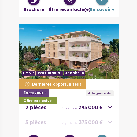
Brochure
Être recontacté(e)
En savoir +
LMNP
Patrimonial
Jeanbrun
Dernières opportunités !
13600
La Ciotat
Baïa Azur
En travaux
4
logement
s
Offre exclusive
2 pièces
295 000 €
à partir de
3 pièces
375 000 €
à partir de