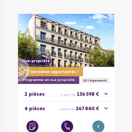
Nue-propriété
Dernières opportunités !
13001
Marseille
Les Balcons de Massalia
Programme en nue propriété
10
logement
s
2 pièces
136 598 €
à partir de
4 pièces
267 840 €
à partir de