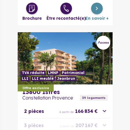
4 pièces
665 000 €
à partir de
Brochure
Être recontacté(e)
En savoir +
TVA réduite
LMNP
Patrimonial
LLI
LLI meublé
Jeanbrun
Offre exclusive
13800
Istres
Constellation Provence
39
logement
s
2 pièces
166 834 €
à partir de
3 pièces
207 167 €
à partir de