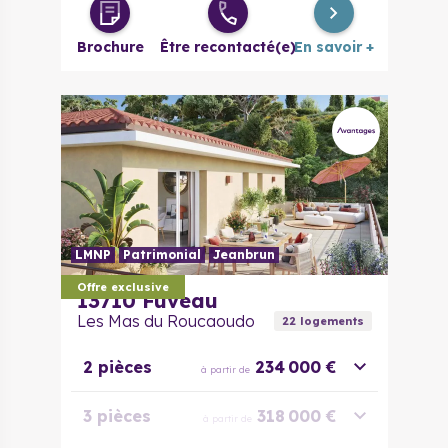
4 pièces
700 000 €
à partir de
Brochure
Être recontacté(e)
En savoir +
LMNP
Patrimonial
Jeanbrun
Offre exclusive
13710
Fuveau
Les Mas du Roucaoudo
22
logement
s
2 pièces
234 000 €
à partir de
3 pièces
318 000 €
à partir de