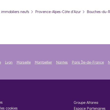
eillant
. La Ville met aussi en place la pause méridienne, à savoir 
aussi profiter du ramassage scolaire gratuit.
immobiliers neufs
Provence-Alpes-Côte d'Azur
Bouches-du-
ntages d’une commune familiale sans pour autant vous éloigner de l’a
 en Provence est à 45 minutes et le patrimoine culturel exceptionnel d
estir dans l’immobilier neuf à P
 à chaque projet
e
Lyon
Marseille
Montpellier
Nantes
Paris Île-de-France
N
 préfériez opter pour la location saisonnière ou en résidence de se
éveloppement économique
mique de la région. De la proposition de baux commerciaux à prix mo
sont mises en place pour
attirer les entrepreneurs
et redynamiser l
es
Groupe Altarea
les cookies
Espace Partenaires