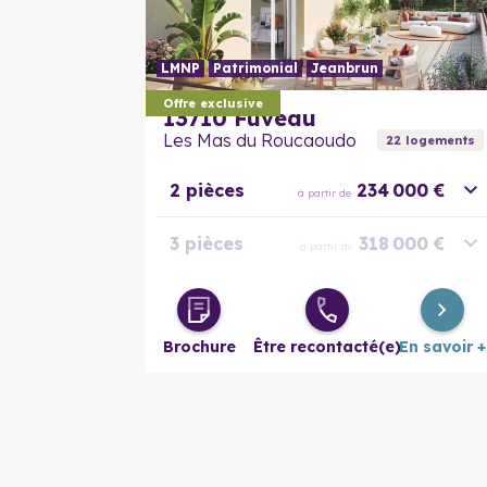
LMNP
Patrimonial
Jeanbrun
Offre exclusive
13710
Fuveau
Les Mas du Roucaoudo
22
logement
s
2 pièces
234 000 €
à partir de
3 pièces
318 000 €
à partir de
4 pièces
665 000 €
à partir de
Brochure
Être recontacté(e)
En savoir +