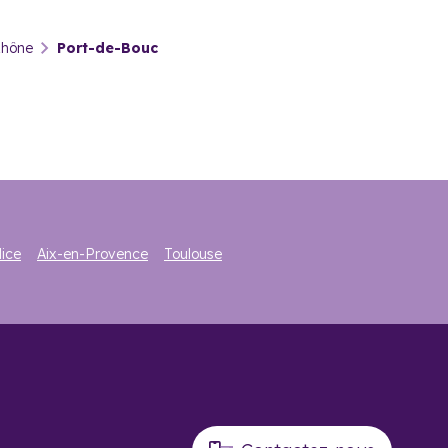
des temps éducatifs et conviviaux pour les enfants des
Rhône
Port-de-Bouc
nimation des grandes villes, Marseille n’étant qu’à une
’Avignon n’est qu’à environ 1 heure 15.
ort-de-Bouc ?
ice
Aix-en-Provence
Toulouse
rvices, il existe des programmes immobiliers adaptés à tous
déré à la viabilisation de terrains en passant par la
a commune. Votre investissement pourrait donc prendre de