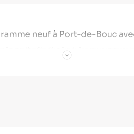
gramme neuf à Port-de-Bouc av
on Provence Alpes Côte d’Azur, Port-de-Bouc est une commune pitto
ix en Provence
, nos experts Cogedim seront ravis de vous présente
 un appartement neuf pour vivre
re, notamment grâce à sa situation géographique exceptionnelle, bo
étant une commune littorale, les espaces naturels et l’
équilibre éc
r votre famille dans un cadre rassurant et convivial. Du soutien scola