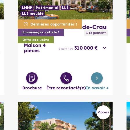
LMNP
Patrimonial
LLI
LLI meublé
En savoir plus
Dernières opportunités !
13310
Saint-Martin-de-Crau
Effet Nature
Emménagez cet été !
1
logement
Offre exclusive
Maison 4
310 000 €
à partir de
pièces
Brochure
Être recontacté(e)
En savoir +