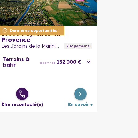
En savoir plus
En savoir
Dernières opportunités !
13860
Peyrolles-en-
Provence
Les Jardins de la Marinière
2
logement
s
Terrains à
152 000 €
à partir de
bâtir
Être recontacté(e)
En savoir +