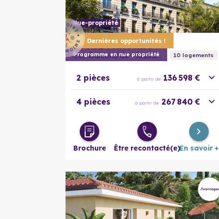
Nue-propriété
Dernières opportunités !
13001
Marseille
Les Balcons de Massalia
Programme en nue propriété
10
logement
s
2 pièces
136 598 €
à partir de
4 pièces
267 840 €
à partir de
Brochure
Être recontacté(e)
En savoir +