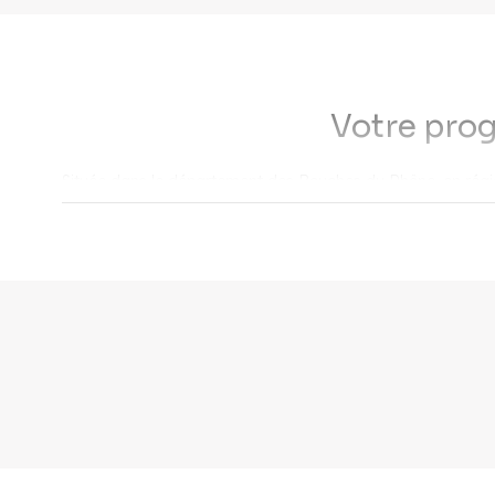
Votre pro
Située dans le département des Bouches du Rhône, en régi
un bien immobilier
dans l’
unité urbaine de Marseille A
Pourquoi acheter
Une commune littorale et paisible
Bien qu’assez dense, la commune reste très agréable à viv
Caronte, à l’arrivée d’un canal de navigation. Port-de-Bouc 
Une commune familiale et solidaire
A Port-de-Bouc, tout est fait pour que vous puissiez installe