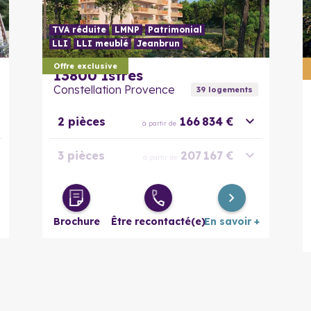
TVA réduite
LMNP
Patrimonial
LLI
LLI meublé
Jeanbrun
En savoir plus
Offre exclusive
13800
Istres
Constellation Provence
39
logement
s
2 pièces
166 834 €
à partir de
3 pièces
207 167 €
à partir de
4 pièces
256 668 €
à partir de
Brochure
Être recontacté(e)
En savoir +