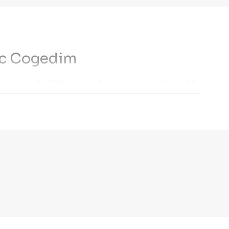
ec Cogedim
resque de 16 000 habitants. Si vous envisagez d’
acquérir
r les
programmes immobiliers neufs Port-de-Bouc
.
 à Port-de-Bouc ?
rdée par la Méditerranée, à l’embouchure du canal de
ologique
y sont particulièrement protégés.
ire organisé par la municipalité aux activités sportives, vos