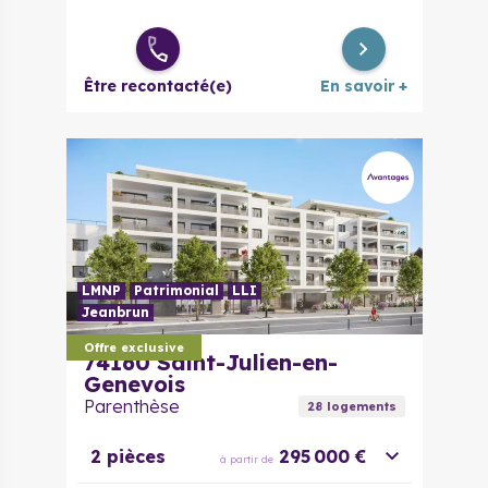
Être recontacté(e)
En savoir +
LMNP
Patrimonial
LLI
Jeanbrun
Offre exclusive
74160
Saint-Julien-en-
Genevois
Parenthèse
28
logement
s
2 pièces
295 000 €
à partir de