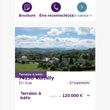
Brochure
Être recontacté(e)
En savoir +
Terrains à bâtir
74150
Rumilly
En Vue
17
logement
s
Terrains à
120 000 €
à partir de
bâtir