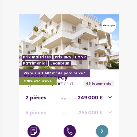
Prix maîtrisés
Prix BRS
LMNP
Patrimonial
Jeanbrun
Vivre sur 1 687 m² de parc privé !
74000
Annecy
Offre exclusive
Hypnose - Quartier des Hirondelles
49
logement
s
2 pièces
249 000 €
à partir de
3 pièces
255 000 €
à partir de
4 pièces
418 000 €
à partir de