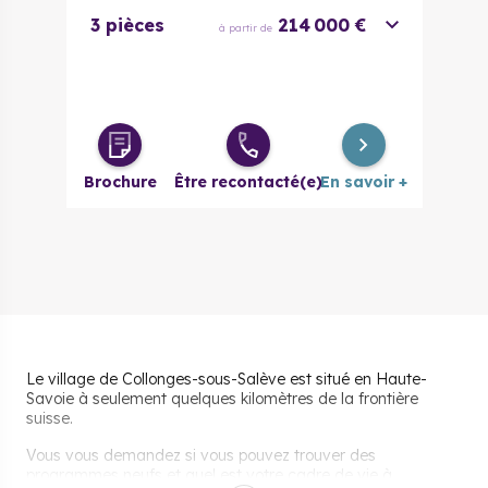
3 pièces
214 000 €
à partir de
Brochure
Être recontacté(e)
En savoir +
Le village de Collonges-sous-Salève est situé en Haute-
Savoie à seulement quelques kilomètres de la frontière
suisse.
Vous vous demandez si vous pouvez trouver des
programmes neufs et quel est votre cadre de vie à