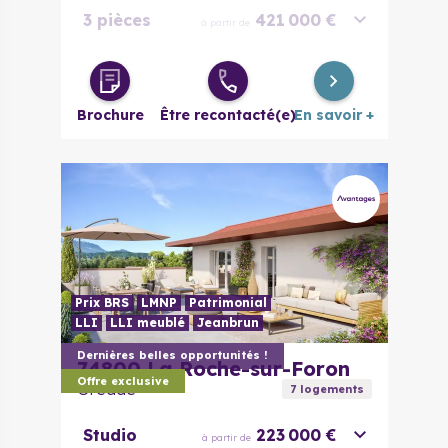
3 pièces
421 000 €
à partir de
4 pièces
518 000 €
à partir de
Brochure
Être recontacté(e)
En savoir +
Prix BRS
LMNP
Patrimonial
LLI
LLI meublé
Jeanbrun
Dernières belles opportunités !
74800
La Roche-sur-Foron
Offre exclusive
Oréade
7
logement
s
Studio
223 000 €
à partir de