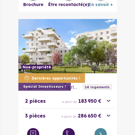
Brochure
Être recontacté(e)
En savoir +
Nue-propriété
Dernières opportunités !
74000
Annecy
Hypnose - Nue-Propriété
Spécial Investisseurs !
14
logement
s
2 pièces
183 950 €
à partir de
3 pièces
286 650 €
à partir de