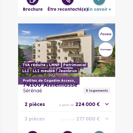
Brochure
Être recontacté(e)
En savoir +
TVA réduite
LMNP
Patrimonial
LLI
LLI meublé
Jeanbrun
Profitez de Cogedim Access,
74100
Annemasse
Sérénaé
8
logement
s
2 pièces
224 000 €
à partir de
3 pièces
277 000 €
à partir de