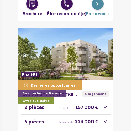
4 pièces
342 000 €
à partir de
Brochure
Être recontacté(e)
En savoir +
Prix BRS
Dernières opportunités !
74100
Annemasse
Les Jardins de Chamarette - Bail Réel Solidaire
Aux portes de Genève
3
logement
s
Offre exclusive
2 pièces
157 000 €
à partir de
3 pièces
223 000 €
à partir de