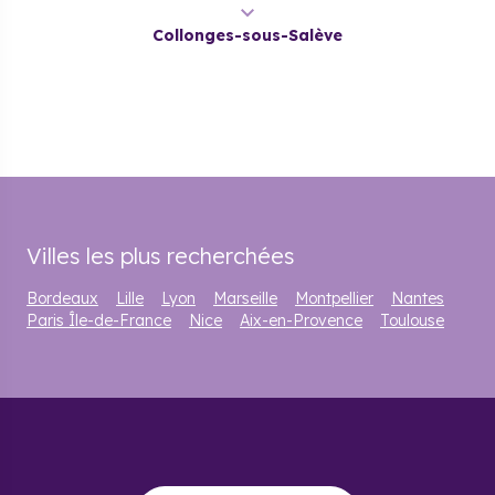
commodités. En effet, on trouve :
Collonges-sous-Salève
10 établissements scolaires : 3 écoles élémentaires, 3
primaires, 2 collèges et 2 lycées, ainsi on peut y
mener une vie familiale ;
De nombreux commerces alimentaires et de jolies
petites boutiques notamment dans le quartier des
Bas de Collonges ou dans le centre-bourg ;
Des équipements sportifs permettant de jouer au foot,
au rugby, au tennis, une salle multisport et une aire de
skate ; À proximité, outre les activités extérieures
offertes par le cadre montagnard (pistes de ski à
10km), on peut pratiquer le golf, la natation,
l'équitation ;
Des médecins, une pharmacie et un établissement
Villes les plus recherchées
pour personnes âgées L'hôpital le plus proche est à 5
km.
Bordeaux
Lille
Lyon
Marseille
Montpellier
Nantes
Paris Île-de-France
Nice
Aix-en-Provence
Toulouse
Pourquoi investir dans
l’immobilier neuf à
Collonges-sous-Salève ?
L'émergence de plusieurs