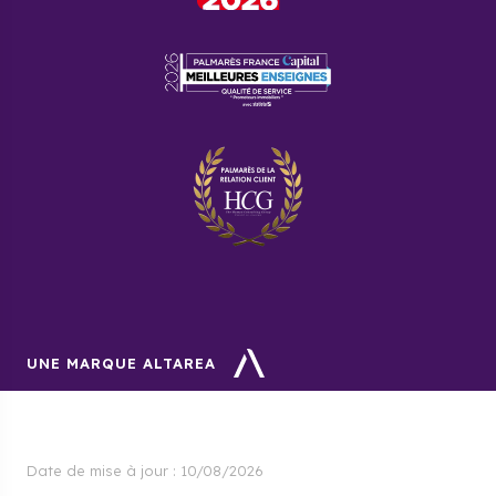
Foire aux questions
Quel est le nombre d'habitants de
la ville ?
On compte 3 952 Collongeois et les Collongeoises.
Pourquoi acheter un programme
neuf à Collonges-sous-Salève
avec Cogedim ?
Cogedim est à la tête du projet « L’inattendue » à
Collonges-sous-Salève et vous donne ainsi accès à
des logements luxueux, à l'architecture
contemporaine et construits dans un environnement
UNE MARQUE ALTAREA
verdoyant.
Date de mise à jour :
10/08/2026