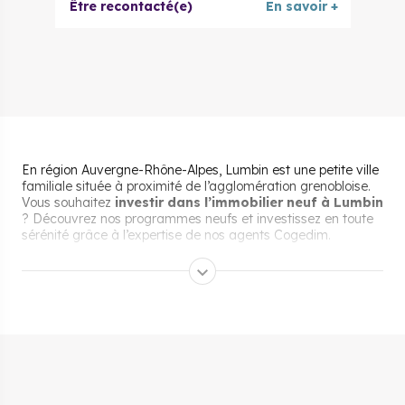
Être recontacté(e)
En savoir +
En région Auvergne-Rhône-Alpes, Lumbin est une petite ville
familiale située à proximité de l’agglomération grenobloise.
Vous souhaitez
investir dans l’immobilier neuf à Lumbin
? Découvrez nos programmes neufs et investissez en toute
sérénité grâce à l’expertise de nos agents Cogedim.
Pourquoi s’installer et vivre
à Lumbin ?
Dans le département de l’Isère, Lumbin est une petite ville
d’environ 2 000 habitants. Au cœur d’une nature préservée,
le territoire bénéficie de sa proximité avec les montagnes du