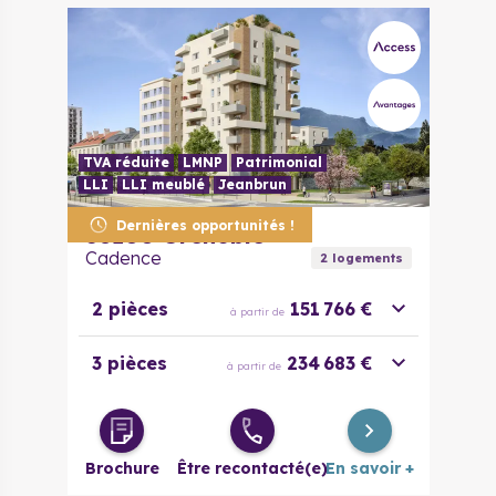
TVA réduite
LMNP
Patrimonial
LLI
LLI meublé
Jeanbrun
Dernières opportunités !
38100
Grenoble
Cadence
2
logement
s
2 pièces
151 766 €
à partir de
3 pièces
234 683 €
à partir de
Brochure
Être recontacté(e)
En savoir +