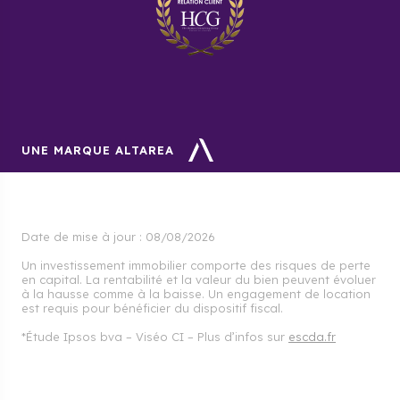
votre projet immobilier dans les meilleures
conditions
.
UNE MARQUE ALTAREA
Date de mise à jour :
08/08/2026
Un investissement immobilier comporte des risques de perte
en capital. La rentabilité et la valeur du bien peuvent évoluer
à la hausse comme à la baisse. Un engagement de location
est requis pour bénéficier du dispositif fiscal.
*Étude Ipsos bva – Viséo CI – Plus d’infos sur
escda.fr