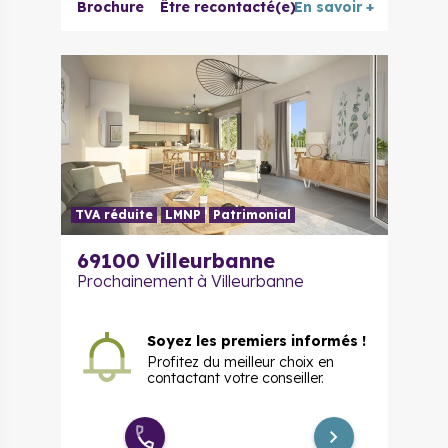
Duplex 5
Brochure
Être recontacté(e)
En savoir +
664 000 €
à partir de
pièces
TVA réduite
LMNP
Patrimonial
69100
Villeurbanne
Prochainement à Villeurbanne
Soyez les premiers informés !
Profitez du meilleur choix en
contactant votre conseiller.