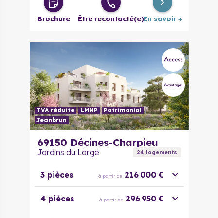
à partir de
évolutif
Brochure
Être recontacté(e)
En savoir +
4 pièces
251 096 €
à partir de
5 pièces
303 325 €
à partir de
TVA réduite
LMNP
Patrimonial
Jeanbrun
69150
Décines-Charpieu
Jardins du Large
24
logement
s
3 pièces
216 000 €
à partir de
4 pièces
296 950 €
à partir de