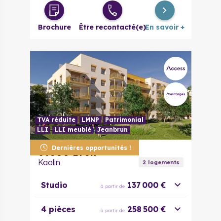
Brochure
Être recontacté(e)
En savoir +
TVA réduite
LMNP
Patrimonial
LLI
LLI meublé
Jeanbrun
Dernières opportunités !
69500
Bron
Kaolin
2
logement
s
Studio
137 000 €
à partir de
4 pièces
258 500 €
à partir de