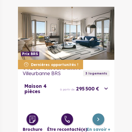
Prix BRS
Dernières opportunités !
69100
Villeurbanne
Villeurbanne BRS
3
logement
s
Maison 4
295 500 €
à partir de
pièces
Brochure
Être recontacté(e)
En savoir +