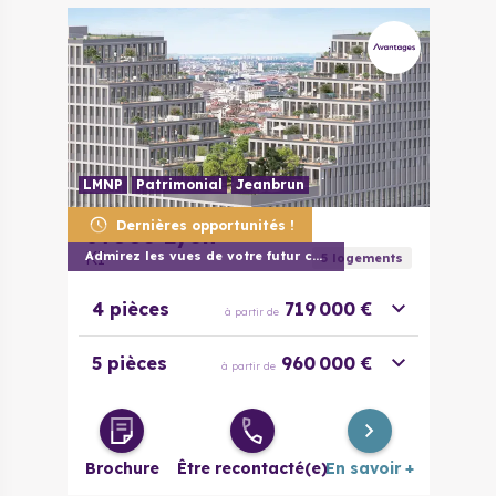
LMNP
Patrimonial
Jeanbrun
Dernières opportunités !
69003
Lyon
KI
Admirez les vues de votre futur chez vou
5
logement
s
4 pièces
719 000 €
à partir de
5 pièces
960 000 €
à partir de
Brochure
Être recontacté(e)
En savoir +