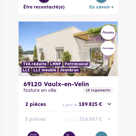
Être recontacté(e)
En savoir +
TVA réduite
LMNP
Patrimonial
LLI
LLI meublé
Jeanbrun
69120
Vaulx-en-Velin
Nature en ville
18
logement
s
2 pièces
189 825 €
à partir de
3 pièces
226 567 €
à partir de
3 pièces
257 975 €