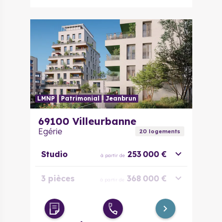
LMNP
Patrimonial
Jeanbrun
69100
Villeurbanne
Egérie
20
logement
s
Studio
253 000 €
à partir de
3 pièces
368 000 €
à partir de
4 pièces
494 400 €
à partir de