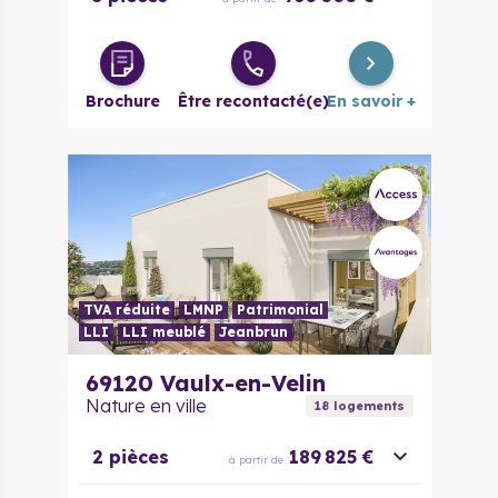
Brochure
Être recontacté(e)
En savoir +
TVA réduite
LMNP
Patrimonial
LLI
LLI meublé
Jeanbrun
69120
Vaulx-en-Velin
Nature en ville
18
logement
s
2 pièces
189 825 €
à partir de