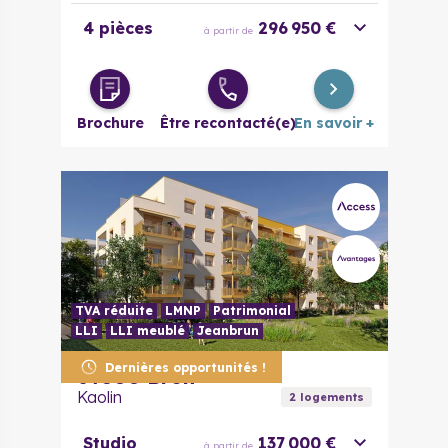
4 pièces
296 950 €
à partir de
Brochure
Être recontacté(e)
En savoir +
TVA réduite
LMNP
Patrimonial
LLI
LLI meublé
Jeanbrun
Dernières opportunités !
69500
Bron
Kaolin
2
logement
s
Studio
137 000 €
à partir de