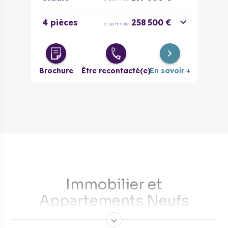
4 pièces
258 500 €
à partir de
Brochure
Être recontacté(e)
En savoir +
​Immobilier et
Appartements Neufs
VILLEURBANNE