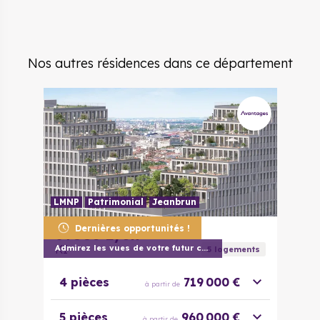
Nos autres résidences dans ce département
LMNP
Patrimonial
Jeanbrun
Dernières opportunités !
69003
Lyon
KI
Admirez les vues de votre futur chez vou
5
logement
s
4 pièces
719 000 €
à partir de
5 pièces
960 000 €
à partir de