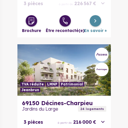
3 pièces
226 567 €
à partir de
3 pièces
257 975 €
à partir de
évolutif
Brochure
Être recontacté(e)
En savoir +
4 pièces
251 096 €
à partir de
5 pièces
303 325 €
à partir de
TVA réduite
LMNP
Patrimonial
Jeanbrun
69150
Décines-Charpieu
Jardins du Large
24
logement
s
3 pièces
216 000 €
à partir de