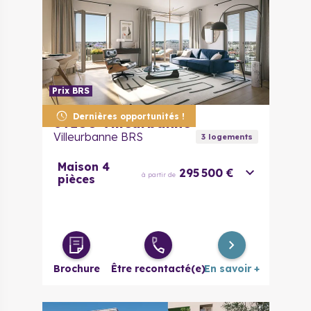
Prix BRS
Dernières opportunités !
69100
Villeurbanne
Villeurbanne BRS
3
logement
s
Maison 4
295 500 €
à partir de
pièces
Brochure
Être recontacté(e)
En savoir +