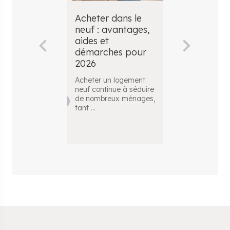
Acheter dans le
Premier ac
neuf : avantages,
immobilier 
aides et
étapes, aid
démarches pour
budget et 
2026
pour réussi
projet
Acheter un logement
neuf continue à séduire
Devenir propri
de nombreux ménages,
pour la premiè
tant
...
est une étape
importante. L
..