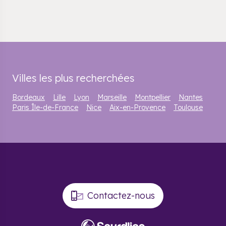
Villes les plus recherchées
Bordeaux
Lille
Lyon
Marseille
Montpellier
Nantes
Paris Île-de-France
Nice
Aix-en-Provence
Toulouse
Contactez-nous