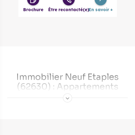
Brochure
Être recontacté(e)
En savoir +
Immobilier Neuf Etaples
(62630) : Appartements
Neuf
À proximité du Touquet‑Paris‑Plage, Étaples vous invite à
découvrir son cadre de vie exceptionnel. Cette ville côtière
du Pas-de-Calais séduit par son authenticité et son
dynamisme économique. La résidence Jardins d'Opale,
notre nouvel appartement, représente une opportunité