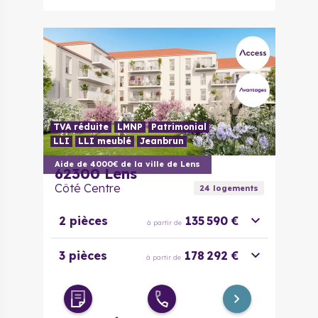
TVA réduite
LMNP
Patrimonial
LLI
LLI meublé
Jeanbrun
Aide de 4000€ de la ville de Lens
62300
Lens
Côté Centre
24
logement
s
2 pièces
135 590 €
à partir de
3 pièces
178 292 €
à partir de