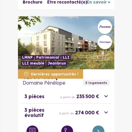
Brochure
Être recontacté(e)
En savoir +
LMNP
Patrimonial
LLI
LLI meublé
Jeanbrun
Dernières opportunités !
62780
Cucq
Domaine Pénélope
5
logement
s
3 pièces
235 500 €
à partir de
3 pièces
274 000 €
à partir de
évolutif