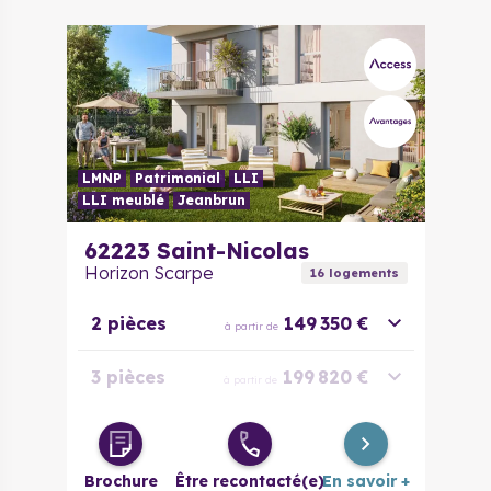
Maison 5
305 000 €
à partir de
pièces
LMNP
Patrimonial
LLI
LLI meublé
Jeanbrun
62223
Saint-Nicolas
Horizon Scarpe
16
logement
s
2 pièces
149 350 €
à partir de
3 pièces
199 820 €
à partir de
3 pièces
220 420 €
à partir de
évolutif
Brochure
Être recontacté(e)
En savoir +