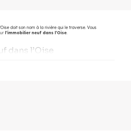
se doit son nom à la rivière qui le traverse. Vous
sur
l’immobilier neuf dans l’Oise
.
uf dans l’Oise
financement
. En effet, un tel investissement est conséquent
votre disposition. Il est important d'en avoir connaissance.
ient pas propriétaires de leur résidence principale pendant
artement.
futur d’achèvement) un appartement neuf dans l’Oise. Le
investissement locatif