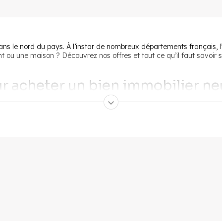
 le nord du pays. À l’instar de nombreux départements français, l’Oi
 ou une maison ? Découvrez nos offres et tout ce qu’il faut savoir 
r acheter un bien immobilier ne
neuf dans l’Oise, l’une des premières étapes est de préparer
votre 
n de financement adaptée. De plus, plusieurs aides financières sont à 
TZ, est prévu pour les primo-accédants, c’est-à-dire ceux qui n’éta
cer jusqu’à 40 % de votre maison neuve dans l’Oise ou de votre app
Logement
peut vous aider si vous achetez en VEFA (vente en l’état 
ec un taux d’intérêt de 0,5 % (hors assurance obligatoire).
neuf dans l’Oise pour faire un 