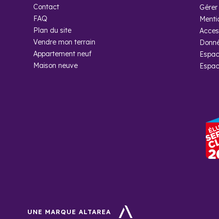
Contact
Gérer 
FAQ
Menti
Plan du site
Access
Vendre mon terrain
Donné
Appartement neuf
Espac
Foire aux
Maison neuve
Espac
Quels sont l
Les frais de notaire
Quel rendeme
Dans l'Oise, il fau
la moyenne nationa
Quelles sont
Si vous cherchez un
UNE MARQUE ALTAREA