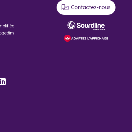
Contactez-nous
mplifiée
Cogedim
ans l’Oise ?
stagram
LinkedIn
ce qui correspond à
is ?
leures villes sont