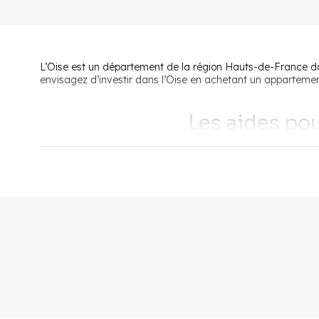
L’Oise est un département de la région Hauts-de-France dans
envisagez d’investir dans l’Oise en achetant un appartement
Les aides pou
Lorsque vous vous lancez dans l’acquisition d’un logement 
et ce n’est pas toujours évident de bénéficier d'une solutio
En premier lieu,
le prêt à taux zéro
, communément appelé P
les deux dernières années. Avec le PTZ, vous pouvez finan
En deuxième lieu,
le prêt accession lancé par Action 
prêt accession vous permet d'emprunter jusqu’à 40 000 € av
Acheter un programme 