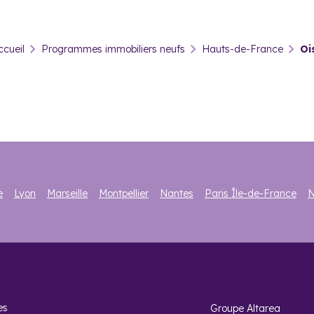
ans l’Oise ? Cela vous permet de générer
une nouvelle source de 
tre investissement dans des programmes immobiliers dans l’Oise.
ccueil
Programmes immobiliers neufs
Hauts-de-France
Oi
confère plusieurs avantages fiscaux, dont la récupération de la T
Sinon, vous pouvez choisir le dispositif LMNP amortissement pour déd
z droit au statut LMP (Loueur en Meublé Professionnel). Celui-ci vou
).
e
Lyon
Marseille
Montpellier
Nantes
Paris Île-de-France
N
i acheter un logement neuf dans 
ien neuf dans l’Oise. Tout d’abord, le département possède des pay
 De plus, l’Oise possède un fort patrimoine historique.
, il y a le Château de Chantilly, le Château de Pierrefonds, les cat
es
Groupe Altarea