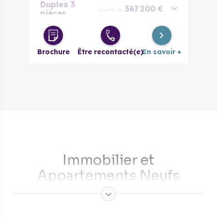
Duplex 3
367 200 €
à partir de
pièces
Duplex 4
399 600 €
à partir de
pièces
Brochure
Être recontacté(e)
En savoir +
Duplex 5
475 200 €
à partir de
pièces
​Immobilier et
Appartements Neufs
MONTEVRAIN
Petite commune située à l’est de Paris, Montévrain s'inscrit