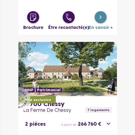
Brochure
Être recontacté(e)
En savoir +
LMNP
Patrimonial
Offre exclusive
77700
Chessy
La Ferme De Chessy
7
logement
s
2 pièces
266 760 €
à partir de