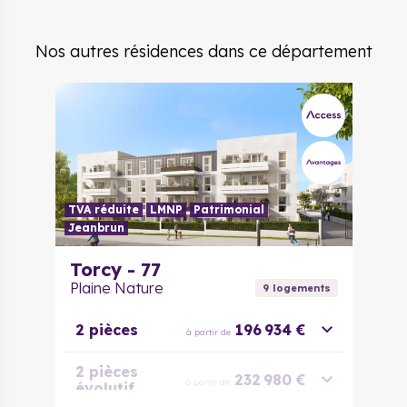
Nos autres résidences dans ce département
TVA réduite
LMNP
Patrimonial
Jeanbrun
Torcy - 77
Plaine Nature
9
logement
s
2 pièces
196 934 €
à partir de
2 pièces
232 980 €
à partir de
évolutif