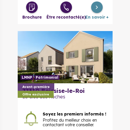
3 pièces
271 663 €
à partir de
Brochure
Être recontacté(e)
En savoir +
3 pièces
270 784 €
à partir de
évolutif
LMNP
Patrimonial
Avant-première
77310
Boissise-le-Roi
Offre exclusive
Le Clos des Roches
Soyez les premiers informés !
Profitez du meilleur choix en
contactant votre conseiller.