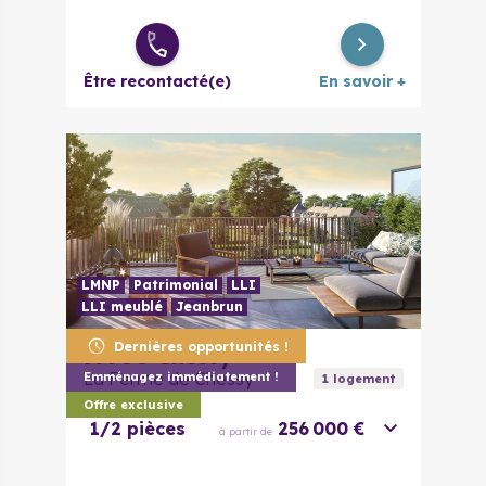
Être recontacté(e)
En savoir +
LMNP
Patrimonial
LLI
LLI meublé
Jeanbrun
Dernières opportunités !
77700
Chessy
La Ferme de Chessy
Emménagez immédiatement !
1
logement
Offre exclusive
1/2 pièces
256 000 €
à partir de