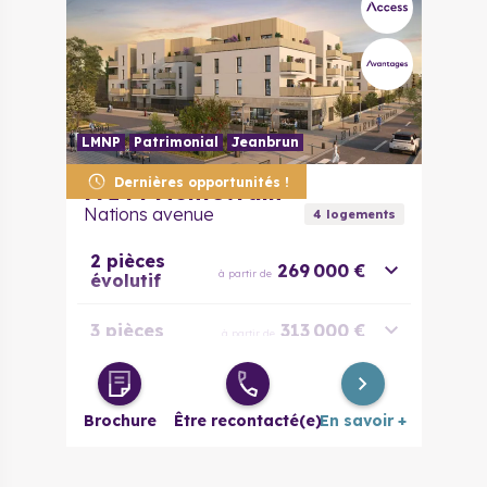
LMNP
Patrimonial
Jeanbrun
Dernières opportunités !
77144
Montévrain
Nations avenue
4
logement
s
2 pièces
269 000 €
à partir de
évolutif
3 pièces
313 000 €
à partir de
4 pièces
421 000 €
à partir de
Brochure
Être recontacté(e)
En savoir +