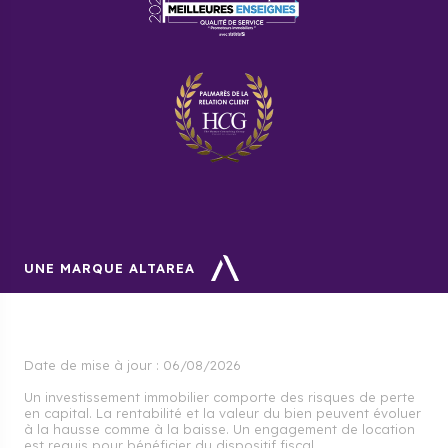
Appartement studio/1 pièce : 4 540 à 5 550 €/m²
Appartement 2 pièces : 4 640 à 5 680 €/m²
Appartement 3 pièces : 3 920 à 4 790 €/m²
Appartement 4 pièces : 3 830 à 4 680 €/m²
Appartement 5 pièces : 3 480 à 4 260 €/m²
Les quartiers où investir et
habiter à Montévrain
UNE MARQUE ALTAREA
Bourg historique (Montévrain village)
Ce quartier historique séduit par son ambiance
paisible et ses ruelles charmantes. Proche des écoles
et des services de proximité, la zone est en voie de
Date de mise à jour :
06/08/2026
densification douce, à des prix qui restent
abordables.
Un investissement immobilier comporte des risques de perte
en capital. La rentabilité et la valeur du bien peuvent évoluer
Les familles avec enfants, les retraités et les cadres
à la hausse comme à la baisse. Un engagement de location
cherchant le calme trouvent généralement leur
est requis pour bénéficier du dispositif fiscal.