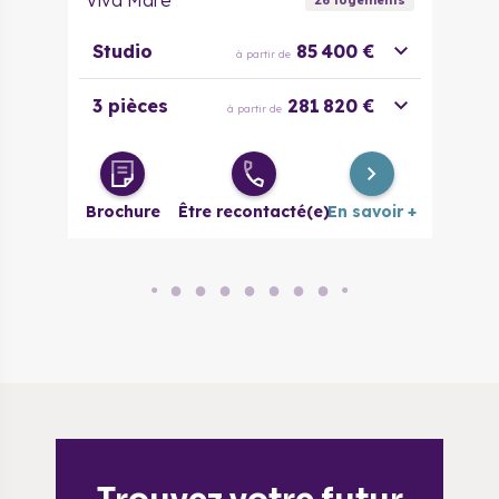
Viva Mare
26
logement
s
Studio
85 400 €
à partir de
3 pièces
281 820 €
à partir de
Brochure
Être recontacté(e)
En savoir +
●
●
●
●
●
●
●
●
●