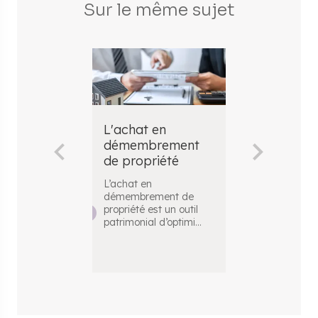
Sur le même sujet
L'achat en
La donatio
démembrement
démembre
de propriété
de proprié
L’achat en
La donation e
démembrement de
démembremen
propriété est un outil
propriété divis
patrimonial d’optimi
...
propriété d’un