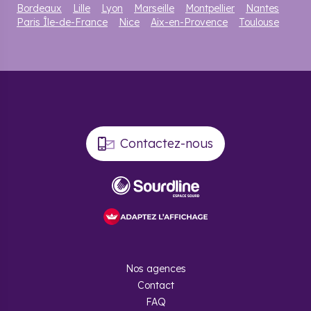
Bordeaux
Lille
Lyon
Marseille
Montpellier
Nantes
Paris Île-de-France
Nice
Aix-en-Provence
Toulouse
Contactez-nous
Nos agences
Contact
FAQ