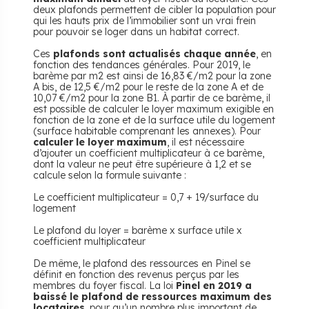
deux plafonds permettent de cibler la population pour
qui les hauts prix de l’immobilier sont un vrai frein
pour pouvoir se loger dans un habitat correct.
Ces
plafonds sont actualisés chaque année
, en
fonction des tendances générales. Pour 2019, le
barème par m2 est ainsi de 16,83 €/m2 pour la zone
A bis, de 12,5 €/m2 pour le reste de la zone A et de
10,07 €/m2 pour la zone B1. À partir de ce barème, il
est possible de calculer le loyer maximum exigible en
fonction de la zone et de la surface utile du logement
(surface habitable comprenant les annexes). Pour
calculer le loyer maximum
, il est nécessaire
d’ajouter un coefficient multiplicateur à ce barème,
dont la valeur ne peut être supérieure à 1,2 et se
calcule selon la formule suivante :
Le coefficient multiplicateur = 0,7 + 19/surface du
logement
Le plafond du loyer = barème x surface utile x
coefficient multiplicateur
De même, le plafond des ressources en Pinel se
définit en fonction des revenus perçus par les
membres du foyer fiscal. La loi
Pinel en 2019 a
baissé le plafond de ressources maximum des
locataires
, pour qu’un nombre plus important de