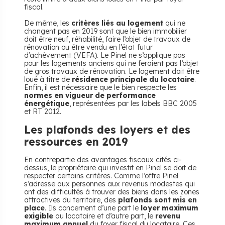
fiscal.
De même, les
critères liés au logement
qui ne
changent pas en 2019 sont que le bien immobilier
doit être neuf, réhabilité, faire l’objet de travaux de
rénovation ou être vendu en l’état futur
d’achèvement (VEFA). Le Pinel ne s’applique pas
pour les logements anciens qui ne feraient pas l’objet
de gros travaux de rénovation. Le logement doit être
loué à titre de
résidence principale du locataire
.
Enfin, il est nécessaire que le bien respecte les
normes en vigueur de performance
énergétique
, représentées par les labels BBC 2005
et RT 2012.
Les plafonds des loyers et des
ressources en 2019
En contrepartie des avantages fiscaux cités ci-
dessus, le propriétaire qui investit en Pinel se doit de
respecter certains critères. Comme l’offre Pinel
s’adresse aux personnes aux revenus modestes qui
ont des difficultés à trouver des biens dans les zones
attractives du territoire, des
plafonds sont mis en
place
. Ils concernent d’une part le
loyer maximum
exigible
au locataire et d’autre part, le
revenu
maximum annuel
du foyer fiscal du locataire. Ces