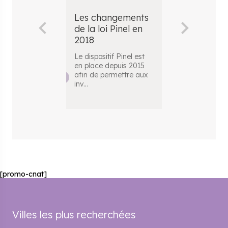
Les changements
Les chang
de la loi Pinel en
de la loi Pi
2018
2017
Le dispositif Pinel est
La loi Pinel es
en place depuis 2015
dispositif de
afin de permettre aux
défiscalisatio
inv
...
concerne les i
[promo-cnat]
Villes les plus recherchées