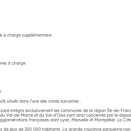
e à charge supplémentaire :
nes à charge :
0
ufs situés dans l’une des zones suivantes :
te zone intègre exclusivement les communes de la région Île-de-Fran
u Val-de-Marne et du Val-d’Oise sont ainsi concernés par le disposi
agglomérations françaises dont Lyon, Marseille et Montpellier. La Côt
ons de plus de 250 000 habitants. La grande couronne parisienne non