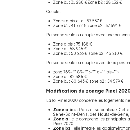
Zone b1 : 31 280 €Zone b2 : 28 152 €
Couple :
Zones a bis et a : 57 537 €
Zone b1 : 41 772 € zone b2 : 37 594 €
Personne seule ou couple avec une personn
Zone a bis : 75 188 €
Zone a : 68 946 €
Zone b1 : 50 233 € zone b2 : 45 210 €
Personne seule ou couple avec deux person
zone 769="" 89="" :="" a="" bis="">
Zone a : 82 586 €
Zone b1 : 60 643 € zone b2 : 54 579 €
Modification du zonage Pinel 202
La loi Pinel 2020 concerne les logements ne
Zone a bis
: Paris et sa banlieue. Cet
Seine–Saint-Denis, des Hauts-de-Seine, d
Zone a
: elle comprend les principales 
Pinel 2020.
Zone b1
: elle intègre les agglomérati