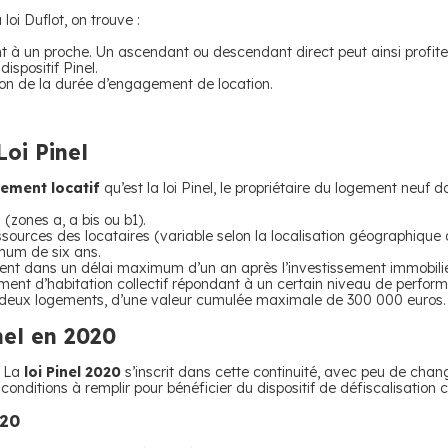
loi Duflot, on trouve :
t à un proche. Un ascendant ou descendant direct peut ainsi profiter
ispositif Pinel.
ion de la durée d’engagement de location.
Loi Pinel
sement locatif
qu’est la loi Pinel, le propriétaire du logement neuf d
(zones a, a bis ou b1).
sources des locataires (variable selon la localisation géographique
mum de six ans.
ent dans un délai maximum d’un an après l’investissement immobili
iment d’habitation collectif répondant à un certain niveau de perfor
 à deux logements, d’une valeur cumulée maximale de 300 000 euros.
nel en 2020
. La
loi Pinel 2020
s’inscrit dans cette continuité, avec peu de chan
conditions à remplir pour bénéficier du dispositif de défiscalisation 
020