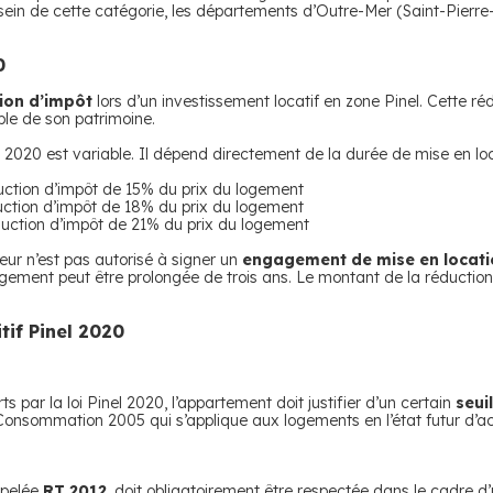
 sein de cette catégorie, les départements d’Outre-Mer (Saint-Pier
0
ion d’impôt
lors d’un investissement locatif en zone Pinel. Cette ré
le de son patrimoine.
l 2020 est variable. Il dépend directement de la durée de mise en loc
uction d’impôt de 15% du prix du logement
uction d’impôt de 18% du prix du logement
duction d’impôt de 21% du prix du logement
seur n’est pas autorisé à signer un
engagement de mise en locati
ogement peut être prolongée de trois ans. Le montant de la réduction
tif Pinel 2020
 par la loi Pinel 2020, l’appartement doit justifier d’un certain
seui
se Consommation 2005 qui s’applique aux logements en l’état futur d’
ppelée
RT 2012
, doit obligatoirement être respectée dans le cadre d’