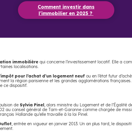
Comment investir dans
l'immobilier en 2025 ?
sation immobilière
qui concerne l’investissement locatif. Elle a co
taines localisations.
’impôt pour l’achat d’un logement neuf
ou en l’état futur d’ac
lement la région parisienne et les grandes agglomérations françaises
 ce dispositif.
mpulsion de
Sylvia Pinel
, alors ministre du Logement et de l’Égalité d
2002 au conseil général de Tarn-et-Garonne comme chargée de missi
nçois Hollande qu’elle travaille à la loi Pinel.
Duflot
, entrée en vigueur en janvier 2013. Un an plus tard, le disposit
gement.