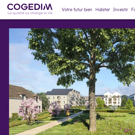
Votre futur bien
Habiter
Investir
F