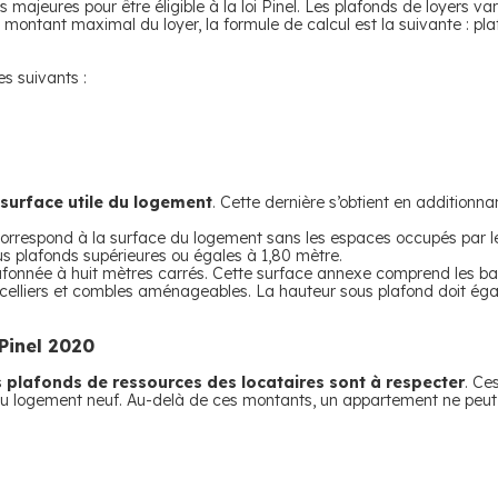
 majeures pour être éligible à la loi Pinel. Les plafonds de loyers v
le montant maximal du loyer, la formule de calcul est la suivante : p
es suivants :
surface utile du logement
. Cette dernière s’obtient en additionnan
correspond à la surface du logement sans les espaces occupés par le
us plafonds supérieures ou égales à 1,80 mètre.
afonnée à huit mètres carrés. Cette surface annexe comprend les balc
 celliers et combles aménageables. La hauteur sous plafond doit éga
Pinel 2020
 plafonds de ressources des locataires sont à respecter
. Ce
du logement neuf. Au-delà de ces montants, un appartement ne peut