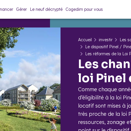
inancer
Gérer
Le neuf décrypté
Cogedim pour vous
Accueil
investir
Les so
Le dispositif Pinel / Pin
Les réformes de la Loi 
Les chan
loi Pine
Comme chaque année d
d’éligibilité à la loi 
locatif sont mises à j
très proche de la loi 
ressources, zonage et
point sur le dispositif 