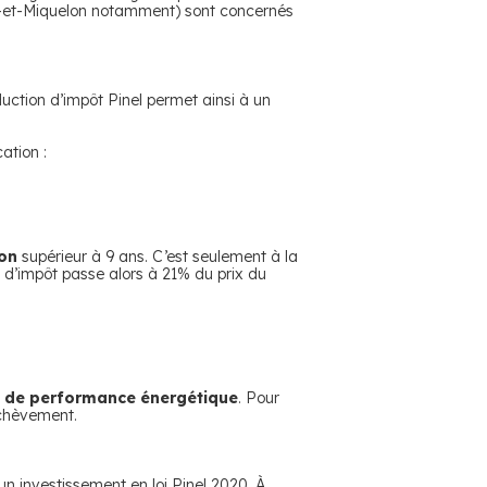
re-et-Miquelon notamment) sont concernés
duction d’impôt Pinel permet ainsi à un
ation :
on
supérieur à 9 ans. C’est seulement à la
 d’impôt passe alors à 21% du prix du
l de performance énergétique
. Pour
achèvement.
un investissement en loi Pinel 2020. À