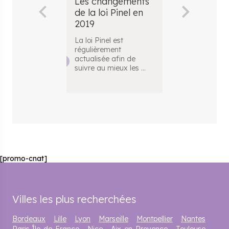
Les changements
Les chang
de la loi Pinel en
de la loi Pi
2019
2018
La loi Pinel est
Le dispositif P
régulièrement
en place depu
actualisée afin de
afin de perme
suivre au mieux les
...
inv
...
[promo-cnat]
Villes les plus recherchées
Bordeaux
Lille
Lyon
Marseille
Montpellier
Nantes