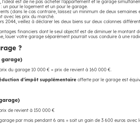
 l’idéal est de ne pas acheter l’appartement et le garage simultané
: un pour le logement et un pour le garage.
férents (dans le cas contraire, laissez un minimum de deux semaines e
t avec les prix du marché.
rs 2044, veillez à déclarer les deux biens sur deux colonnes différent
s montages financiers dont le seul objectif est de diminuer le montant
terme, louer votre garage séparément pourrait vous conduire à une ra
arage ?
 garage)
prix du garage 10 000 € = prix de revient à 160 000 €.
éduction d’impôt supplémentaire
offerte par le garage est équi
 garage)
prix de revient à 150 000 €
e garage par mois pendant 6 ans = soit un gain de 3 600 euros avec 