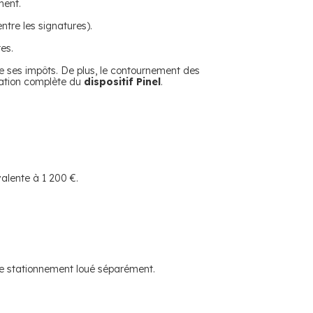
ment.
ntre les signatures).
es.
 de ses impôts. De plus, le contournement des
diation complète du
dispositif Pinel
.
valente à 1 200 €.
le stationnement loué séparément.