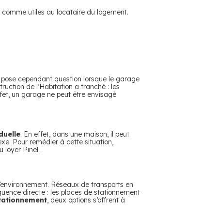
 comme utiles au locataire du logement.
n pose cependant question lorsque le garage
uction de l’Habitation a tranché : les
fet, un garage ne peut être envisagé
duelle
. En effet, dans une maison, il peut
xe. Pour remédier à cette situation,
 loyer Pinel.
 l’environnement. Réseaux de transports en
quence directe : les places de stationnement
tationnement
, deux options s’offrent à