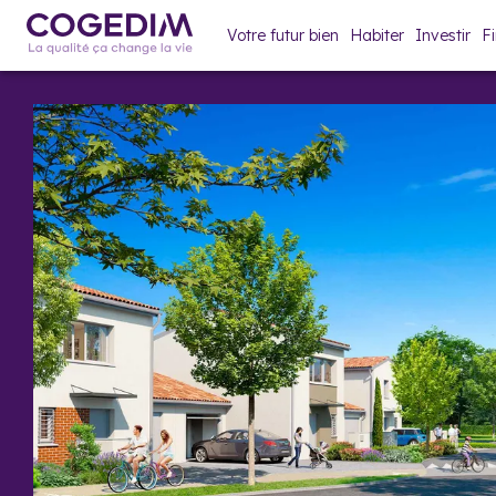
Votre futur bien
Habiter
Investir
F