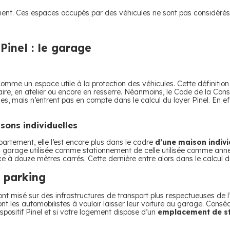
ment. Ces espaces occupés par des véhicules ne sont pas considérés
 Pinel : le garage
omme un espace utile à la protection des véhicules. Cette définitio
re, en atelier ou encore en resserre. Néanmoins, le Code de la Constr
 mais n’entrent pas en compte dans le calcul du loyer Pinel. En ef
isons individuelles
partement, elle l’est encore plus dans le cadre
d’une maison indivi
 du garage utilisée comme stationnement de celle utilisée comme anne
xe à douze mètres carrés. Cette dernière entre alors dans le calcul du
e parking
ont misé sur des infrastructures de transport plus respectueuses de
nt les automobilistes à vouloir laisser leur voiture au garage. Consé
spositif Pinel et si votre logement dispose d’un
emplacement de s