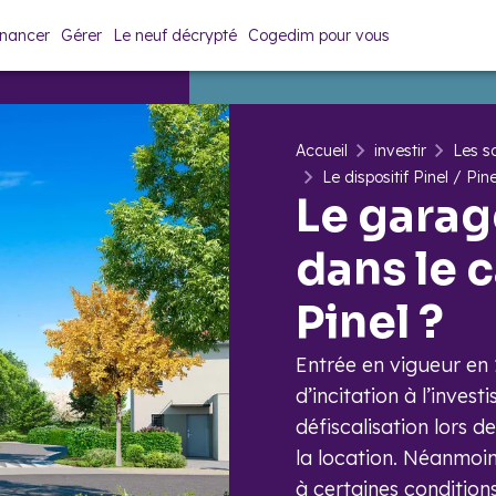
inancer
Gérer
Le neuf décrypté
Cogedim pour vous
Accueil
investir
Les so
Le dispositif Pinel / Pin
Le garag
dans le c
Pinel ?
Entrée en vigueur en 20
d’incitation à l’invest
défiscalisation lors d
la location. Néanmoi
à certaines conditions