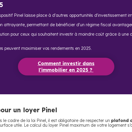
5
ositif Pinel laisse place à d'autres opportunités d'investissement im
on attrayante, permettant de bénéficier d'un régime fiscal avantage
ution pour ceux qui souhaitent investir à moindre coût grâce à une dé
es peuvent maximiser vos rendements en 2025.
Comment investir dans
l'immobilier en 2025 ?
pour un loyer Pinel
le cadre de la loi Pinel, il est obligatoire de respecter un
plafond d
 surface utile. Le calcul du loyer Pinel maximum de votre logement s’o