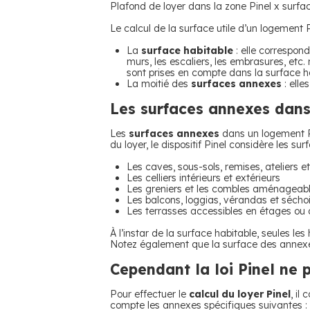
Plafond de loyer dans la zone Pinel x surface
Le calcul de la surface utile d’un logement
La
surface habitable
: elle correspond
murs, les escaliers, les embrasures, etc
sont prises en compte dans la surface h
La moitié des
surfaces annexes
: elle
Les surfaces annexes dans
Les
surfaces annexes
dans un logement Pi
du loyer, le dispositif Pinel considère les s
Les caves, sous-sols, remises, ateliers e
Les celliers intérieurs et extérieurs
Les greniers et les combles aménageab
Les balcons, loggias, vérandas et séchoi
Les terrasses accessibles en étages ou 
À l’instar de la surface habitable, seules l
Notez également que la surface des annexes
Cependant la loi Pinel ne
Pour effectuer le
calcul du loyer Pinel
, il
compte les annexes spécifiques suivantes :