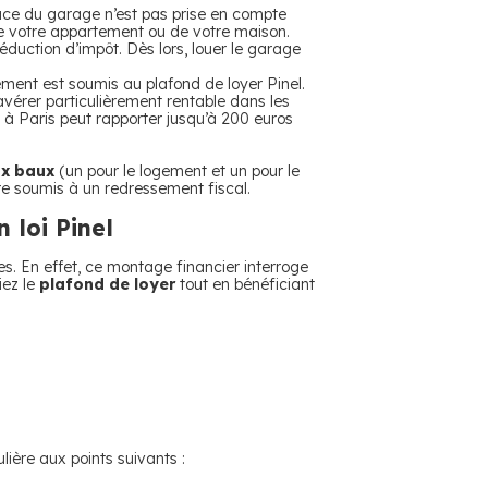
e du garage n’est pas prise en compte
 de votre appartement ou de votre maison.
éduction d’impôt. Dès lors, louer le garage
ement est soumis au plafond de loyer Pinel.
’avérer particulièrement rentable dans les
 à Paris peut rapporter jusqu’à 200 euros
x baux
(un pour le logement et un pour le
tre soumis à un redressement fiscal.
 loi Pinel
ues. En effet, ce montage financier interroge
iez le
plafond de loyer
tout en bénéficiant
lière aux points suivants :