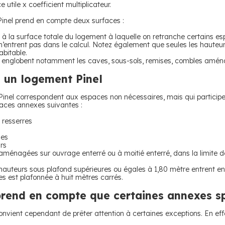
 utile x coefficient multiplicateur.
 Pinel prend en compte deux surfaces :
 à la surface totale du logement à laquelle on retranche certains es
. n’entrent pas dans le calcul. Notez également que seules les haute
abitable.
s englobent notamment les caves, sous-sols, remises, combles aména
 un logement Pinel
nel correspondent aux espaces non nécessaires, mais qui participent
urfaces annexes suivantes :
t resserres
les
rs
aménagées sur ouvrage enterré ou à moitié enterré, dans la limite 
es hauteurs sous plafond supérieures ou égales à 1,80 mètre entrent 
 est plafonnée à huit mètres carrés.
 prend en compte que certaines annexes s
 convient cependant de prêter attention à certaines exceptions. En effe