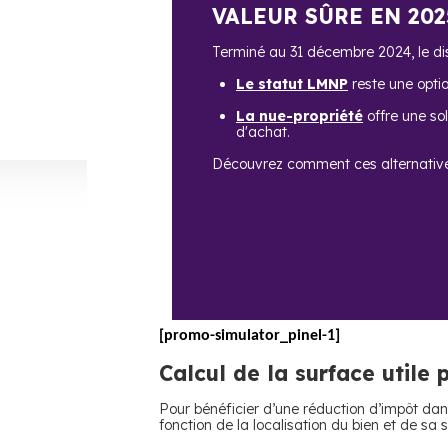
VALEUR SÛRE EN 202
Terminé au 31 décembre 2024, le disp
Le statut LMNP
reste une opti
La nue-propriété
offre une sol
d'achat.
Découvrez comment ces alternativ
[promo-simulator_pinel-1]
Calcul de la surface utile 
Pour bénéficier d’une réduction d’impôt dans 
fonction de la localisation du bien et de sa