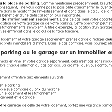
u la place de parking
. Comme mentionné précédemment, la surfac
onséquent, il ne vous donne pas la possibilité d’augmenter le loyer
re dans le montant de l’investissement et donc dans le calcul de la r
bénéficier d’une défiscalisation plus importante.
t de stationnement séparément
. Dans ce cas, seul votre appart
 location de votre garage ou de votre parking. Cette opération peut s
tationnements s’envolent. À titre d’exemple, la location d’un garage
ives entreront dans le calcul de la taxe foncière.
tre logement et votre garage séparément, prenez garde à rédiger
deu
 prêts immobiliers distincts. Dans le cas contraire, vous pourriez ê
 parking ou le garage sur un immobilier en
immobilier Pinel et votre garage séparément, cela n’est pas sans risq
 alors chaque situation au cas par cas. Sa crainte : que vous contourn
ièrement attentive aux éléments suivants :
et le parking
trop élevé comparé au prix du marché
ur le logement et le stationnement
logement et le garage
otre garage
de celle de votre logement, portez une vigilance particu