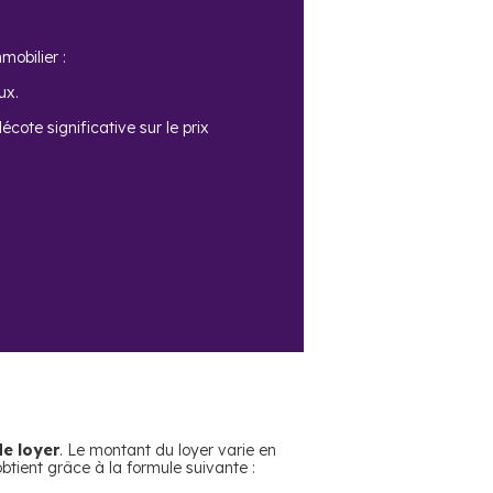
mobilier :
ux.
cote significative sur le prix
e loyer
. Le montant du loyer varie en
btient grâce à la formule suivante :