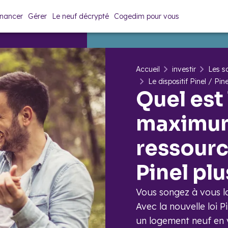
inancer
Gérer
Le neuf décrypté
Cogedim pour vous
Accueil
investir
Les so
Le dispositif Pinel / Pin
Quel est
maximu
ressourc
Pinel plu
Vous songez à vous la
Avec la nouvelle loi P
un logement neuf en 