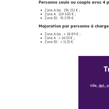
Personne seule ou couple avec 4 
Zone A bis : 136 151 € ;
Zone A : 124 630 € ;
Zone B1 : 91 078 €.
Majoration par personne à charge
Zone A bis : + 18.89 € ;
Zone A : + 14.03 € ;
Zone B1 : + 11.31 €.
T
Ville,
dpt.
, 