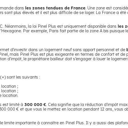
a demande dans
les zones tendues de France
. Une zone est consid
rs sont plus élevés et il est plus difficile de se loger. La France a ét
 et C. Néanmoins, la loi Pinel Plus est uniquement disponible dans
les z
Hexagone. Par exemple, Paris fait partie de la zone A bis puisque le
) permet d’investir dans un logement neuf sans apport personnel et de
Pinel, mais Pinel Plus est plus exigeante en termes de confort et de
ion d’impôt, le propriétaire bailleur doit s’engager à louer le logem
+) sont les suivants :
location ;
location ;
 location.
s est limité à
300 000 €
. Cela signifie que la réduction d’impôt ma
00 000 € et que vous le mettez en location pendant 12 ans, vous ob
le limite importante à connaître en Pinel Plus. Il y a aussi des plaf