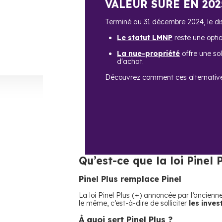
VALEUR SÛRE EN 202
Terminé au 31 décembre 2024, le disp
Le statut LMNP
reste une opti
La nue-propriété
offre une sol
d'achat.
Découvrez comment ces alternativ
Qu’est-ce que la loi Pinel P
Pinel Plus remplace Pinel
La loi Pinel Plus (+) annoncée par l’ancien
le même, c’est-à-dire de solliciter
les inves
À quoi sert Pinel Plus ?