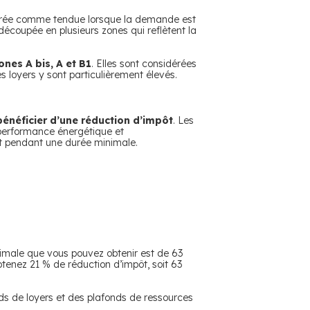
érée comme tendue lorsque la demande est
é découpée en plusieurs zones qui reflètent la
ones A bis, A et B1
. Elles sont considérées
s loyers y sont particulièrement élevés.
bénéficier d’une réduction d’impôt
. Les
 performance énergétique et
ent pendant une durée minimale.
ximale que vous pouvez obtenir est de 63
tenez 21 % de réduction d’impôt, soit 63
onds de loyers et des plafonds de ressources