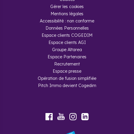
seul secteur en bonne santé, car favorisé par la présence de
grandes entreprises comme Airbus ou DELL, la région ne
Gérer les cookies
cesse de créer de nouveaux postes et d’attirer de nouveaux
Mentions légales
arrivants. Les multiples universités et écoles d’étude
Accessibilité : non conforme
supérieures sont également un grand atout pour l’Occitanie,
qui accueille un grand nombre d’étudiants. Métropoles ou
Données Personnelles
périphéries, toutes les régions connaissent depuis ces dix
Espace clients COGEDIM
dernières années un engouement constant, y compris les
Espace clients AGI
moins denses. Cela donne lieu à la dynamisation et la
création de nouveaux quartiers et des investissements
Groupe Altarea
d’envergure. Les possibilités d’investissement de logement
Espace Partenaires
neuf en Occitanie sont grandes.
Recrutement
Espace presse
Opération de fusion simplifiée
Pitch Immo devient Cogedim
Foire aux questions
Youtube
Facebook
Instagram
LinkedIn
Comment obtenir un crédit
immobilier pour l’achat d’un