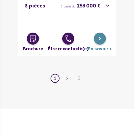
3 pièces
253 000 €
à partir de
Brochure
Être recontacté(e)
En savoir +
1
2
3