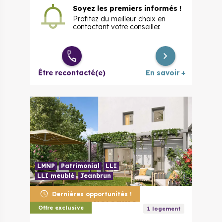
Soyez les premiers informés !
Profitez du meilleur choix en
contactant votre conseiller.
Être recontacté(e)
En savoir +
LMNP
Patrimonial
LLI
LLI meublé
Jeanbrun
Dernières opportunités !
31170
Tournefeuille
Ecrin Boisé
Offre exclusive
1
logement