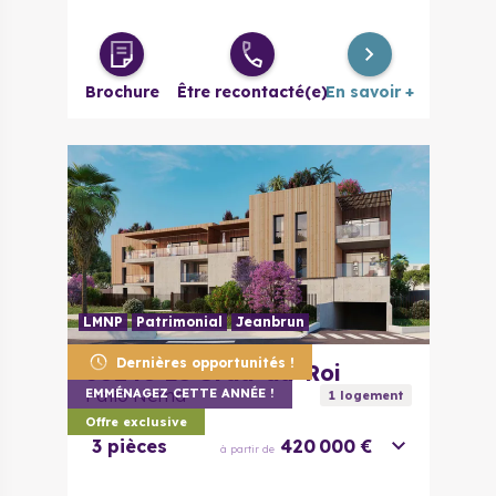
Brochure
Être recontacté(e)
En savoir +
LMNP
Patrimonial
Jeanbrun
Dernières opportunités !
30240
Le Grau-du-Roi
Patio Nema
EMMÉNAGEZ CETTE ANNÉE !
1
logement
Offre exclusive
3 pièces
420 000 €
à partir de