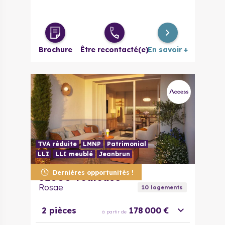
Brochure
Être recontacté(e)
En savoir +
TVA réduite
LMNP
Patrimonial
LLI
LLI meublé
Jeanbrun
Dernières opportunités !
31000
Toulouse
Rosae
10
logement
s
2 pièces
178 000 €
à partir de