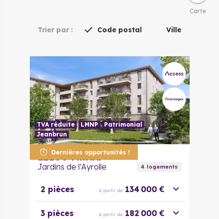
Carte
Trier par :
Code postal
Ville
TVA réduite
LMNP
Patrimonial
Jeanbrun
Dernières opportunités !
12100
Millau
Jardins de l'Ayrolle
4
logement
s
2 pièces
134 000 €
à partir de
3 pièces
182 000 €
à partir de