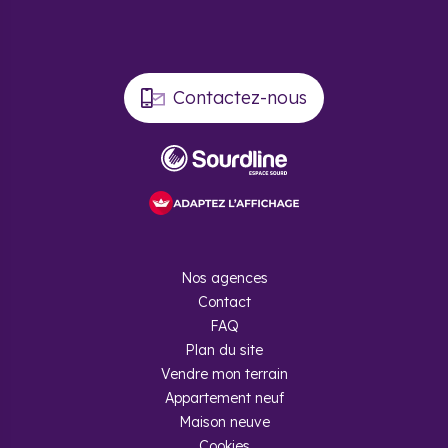
et des communes périphériques en constant
développement, sans parler des des
taux d’intérêts et des
prix attractifs
, les avantages d’acheter un programme
neuf pour un investissement locatif en Occitanie ne
manquent pas.
Contactez-nous
La location en meublée non professionnelle
Le statut de LMNP est fiscalement avantageux. Il permet
d’amortir son investissement avec une
fiscalité allégée et
la déduction de nombreuses charges
. Il est possible
d’investir dans un appartement neuf au sein d’une résidence
services. Cet achat en Occitanie permet d’une part de
bénéficier d’une réduction fiscale avec le statut de LMNP.
Nos agences
Pourquoi acheter un logement neuf en
Contact
Occitanie ?
FAQ
Plan du site
Entre montagnes, Méditerranée et fleuves et située à la
Vendre mon terrain
frontière espagnole, l’Occitanie est riche d’autant de climats
que de paysages variés. Cette situation géographique
Appartement neuf
unique attire chaque année des millions de touristes et
Maison neuve
contribue au bon état de l’économie. Le tourisme n’est pas le
Cookies