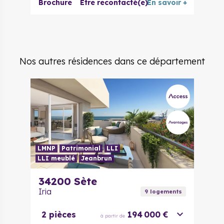
Brochure
Être recontacté(e)
En savoir +
Nos autres résidences dans ce département
LMNP
Patrimonial
LLI
LLI meublé
Jeanbrun
34200
Sète
Iria
9
logement
s
2 pièces
194 000 €
à partir de