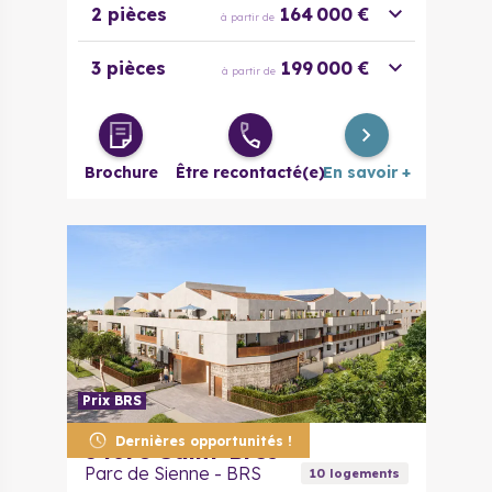
2 pièces
164 000 €
à partir de
3 pièces
199 000 €
à partir de
Brochure
Être recontacté(e)
En savoir +
Prix BRS
Dernières opportunités !
34670
Saint-Brès
Parc de Sienne - BRS
10
logement
s