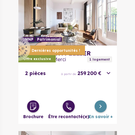
LMNP
Patrimonial
Dernières opportunités !
34000
MONTPELLIER
Le Clos de la Merci
Offre exclusive
1
logement
2 pièces
259 200 €
à partir de
Brochure
Être recontacté(e)
En savoir +