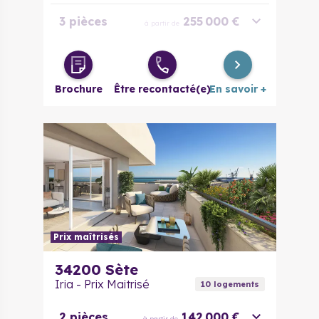
3 pièces
255 000 €
à partir de
4 pièces
495 000 €
à partir de
Brochure
Être recontacté(e)
En savoir +
Prix maîtrisés
34200
Sète
Iria - Prix Maitrisé
10
logement
s
2 pièces
142 000 €
à partir de