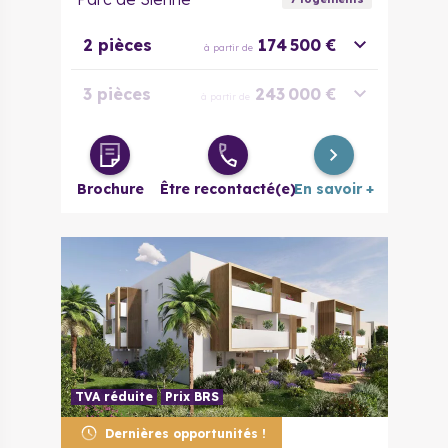
2 pièces
174 500 €
à partir de
3 pièces
243 000 €
à partir de
4 pièces
315 500 €
à partir de
Brochure
Être recontacté(e)
En savoir +
TVA réduite
Prix BRS
Dernières opportunités !
34970
Lattes