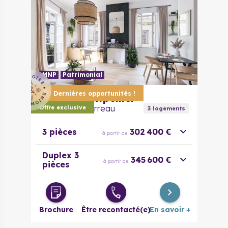
LMNP
Patrimonial
Dernières opportunités !
34000
Montpellier
Faubourg Courreau
Offre exclusive
3
logement
s
3 pièces
302 400 €
à partir de
Duplex 3
345 600 €
à partir de
pièces
Brochure
Être recontacté(e)
En savoir +