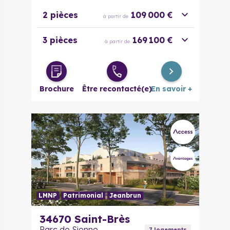
2 pièces
109 000 €
à partir de
3 pièces
169 100 €
à partir de
Brochure
Être recontacté(e)
En savoir +
LMNP
Patrimonial
Jeanbrun
34670
Saint-Brès
Parc de Sienne
7
logement
s