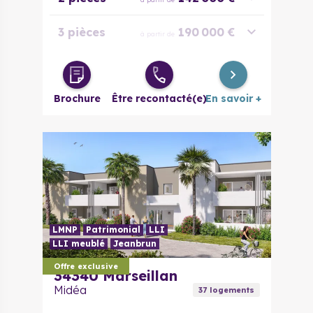
3 pièces
190 000 €
à partir de
4 pièces
269 000 €
à partir de
Brochure
Être recontacté(e)
En savoir +
LMNP
Patrimonial
LLI
LLI meublé
Jeanbrun
Offre exclusive
34340
Marseillan
Midéa
37
logement
s