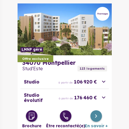
LMNP géré
Offre exclusive
34070
Montpellier
Stud'Este
123
logement
s
Studio
106 920 €
à partir de
Studio
176 460 €
à partir de
évolutif
Brochure
Être recontacté(e)
En savoir +