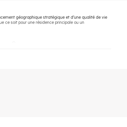
placement géographique stratégique et d’une qualité de vie
ue ce soit pour une résidence principale ou un
ncy ?
itale française, elle attire de nombreux Parisiens aisés à
cement, la ville est très bien desservie par les transports
rmet de rallier le centre-ville de la capitale et de faire de
 bus passent également par Le Raincy.
des nombreux points d’accueil pour enfants en bas âge et
s sportives et culturelles : piscine, conservatoire,
ns les nombreux espaces verts à leur disposition ou de
Le Raincy ?