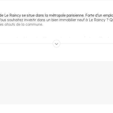
e de Le Raincy se situe dans la métropole parisienne. Forte d’un em
. Vous souhaitez investir dans un bien immobilier neuf à Le Raincy ? Q
iples atouts de la commune.
quoi s’installer et vivre à Le Rai
n doute sa situation géographique. À proximité immédiate de la cap
iquement que ceux disponibles au centre de Paris. Grâce à son empla
lles voisines. Le Raincy compte en effet avec la ligne de RER E, qui pe
 du Transilien. Le tramway 4 et 7 ainsi que de nombreuses lignes de
e Raincy charme également pour sa qualité de vie agréable. En plus 
nelle au lycée), la commune compte aussi avec plusieurs infrastructure
 les week-ends, les habitants sont heureux de pouvoir se détendre da
nvestir dans l’immobilier neuf à 