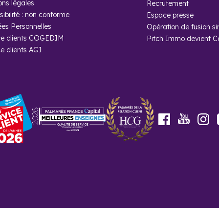
ons légales
Recrutement
ensement, on dénombrait 14 411 habitants à Le Raincy.
ibilité : non conforme
Espace presse
es Personnelles
Opération de fusion si
heter un programme neuf à Le Raincy avec
e clients COGEDIM
Pitch Immo devient 
e clients AGI
agnement d’un professionnel de l’immobilier dévoué, c’est ce que v
Cogedim pour la concrétisation votre projet d’achat immobilier.
Youtube
Facebook
In