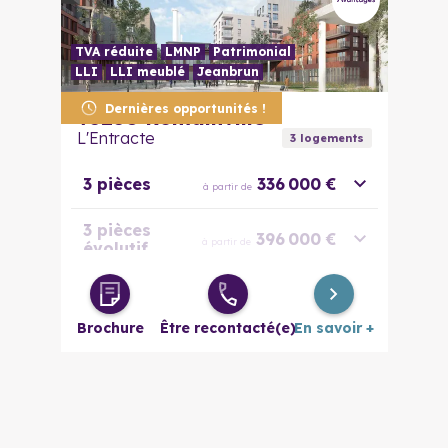
5 pièces
572 000 €
à partir de
TVA réduite
LMNP
Patrimonial
LLI
LLI meublé
Jeanbrun
Dernières opportunités !
93230
Romainville
L'Entracte
3
logement
s
3 pièces
336 000 €
à partir de
3 pièces
396 000 €
à partir de
évolutif
4 pièces
397 000 €
à partir de
Brochure
Être recontacté(e)
En savoir +