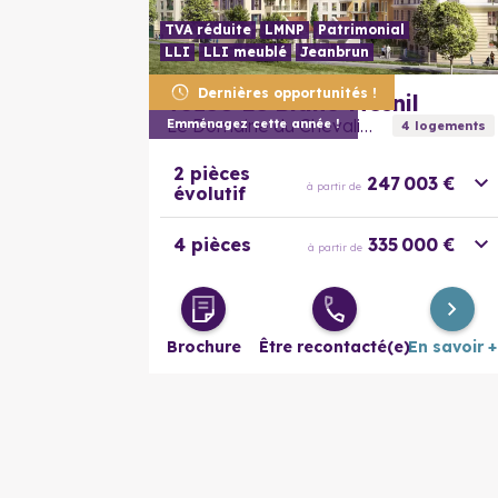
TVA réduite
LMNP
Patrimonial
LLI
LLI meublé
Jeanbrun
Dernières opportunités !
93150
Le Blanc-Mesnil
Le Domaine du Chevalier
Emménagez cette année !
4
logement
s
2 pièces
247 003 €
à partir de
évolutif
4 pièces
335 000 €
à partir de
Brochure
Être recontacté(e)
En savoir +