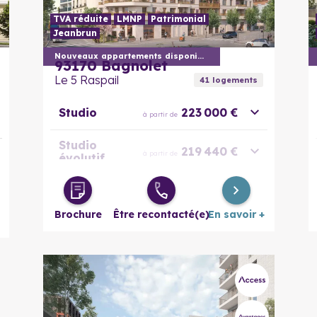
TVA réduite
LMNP
Patrimonial
Jeanbrun
En savoir plus
Nouveaux appartements disponibles
93170
Bagnolet
Le 5 Raspail
41
logement
s
Studio
223 000 €
à partir de
Studio
219 440 €
à partir de
évolutif
2 pièces
286 000 €
à partir de
Brochure
Être recontacté(e)
En savoir +
3 pièces
359 615 €
à partir de
3 pièces
373 615 €
à partir de
évolutif
4 pièces
445 450 €
à partir de