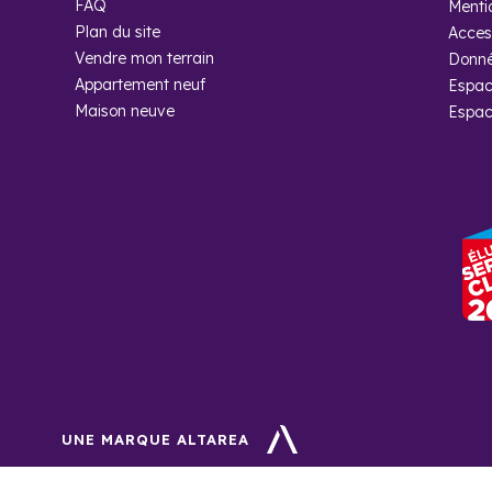
FAQ
Menti
Lors du dernier rec
Plan du site
Access
Vendre mon terrain
Donné
Pourquoi ac
Appartement neuf
Espac
Maison neuve
Espac
Conseils et accomp
collaboration avec 
UNE MARQUE ALTAREA