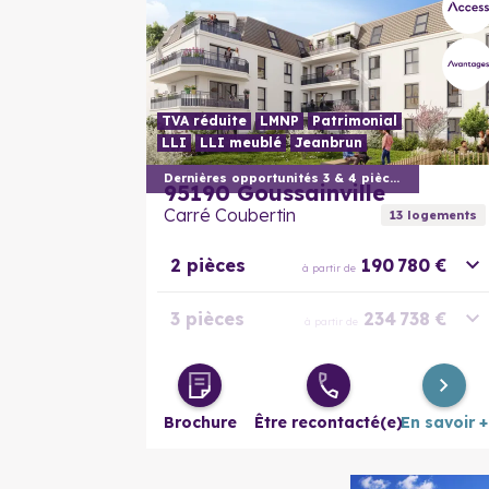
TVA réduite
LMNP
Patrimonial
LLI
LLI meublé
Jeanbrun
Dernières opportunités 3 & 4 pièces
95190
Goussainville
Carré Coubertin
13
logement
s
2 pièces
190 780 €
à partir de
3 pièces
234 738 €
à partir de
3 pièces
244 409 €
à partir de
évolutif
Brochure
Être recontacté(e)
En savoir +