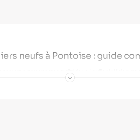
rs neufs à Pontoise : guide com
it par son dynamisme et sa qualité de vie. La ville bénéficie d'une e
assin d'emploi. Ces atouts, combinés à son riche patrimoine et ses in
arché de l'immobilier neuf à Pon
actifs grâce à sa transformation urbaine et ses nouvelles résidences