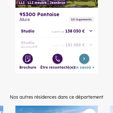
LLI
LLI meublé
Jeanbrun
95300
Pontoise
Allure
10
logement
s
Studio
138 030 €
à partir de
Studio
181 988 €
à partir de
évolutif
2 pièces
225 067 €
à partir de
Brochure
Être recontacté(e)
En savoir +
2 pièces
230 342 €
à partir de
évolutif
4 pièces
315 621 €
à partir de
Nos autres résidences dans ce département