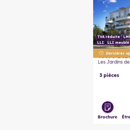
TVA réduite
LM
LLI
LLI meublé
Dernières op
95870
Bez
Les Jardins de
3 pièces
Brochure
Êtr