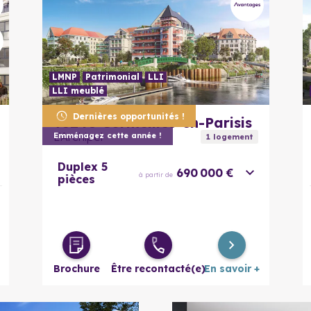
LMNP
Patrimonial
LLI
LLI meublé
En savoir plus
Dernières opportunités !
95240
Cormeilles-en-Parisis
L’Archipel
Emménagez cette année !
1
logement
Duplex 5
690 000 €
à partir de
pièces
Brochure
Être recontacté(e)
En savoir +