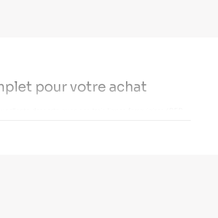
plet pour votre achat
xcellente desserte avec ses trois lignes ferroviaires (RER
frastructures modernes, font de Pontoise une destination
toise
. La zone autour du campus universitaire séduit les