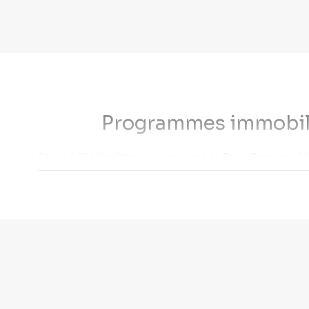
Programmes immobilie
Située à 30 kilomètres au nord-ouest de Paris, Pontoise sédu
C, Transilien H et J). et accueille un important important b
prisée pour l'acquisition d'un logement neuf.
Le m
Les secteurs les plus recherchés
Le
quartier de la gare
attire particulièrement les jeunes 
investisseurs par sa demande locative soutenue.