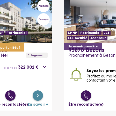
NP
Patrimonial
LMNP
Patrimonial
LLI
LLI meublé
Jeanbrun
En savoir plus
En avant-première
portunités !
ons
95870 Bezons
 Neil
Prochainement à Bezon
1
logement
322 001 €
à partir de
Soyez les premi
Profitez du meill
contactant votre c
e recontacté(e)
En savoir +
Être recontacté(e)