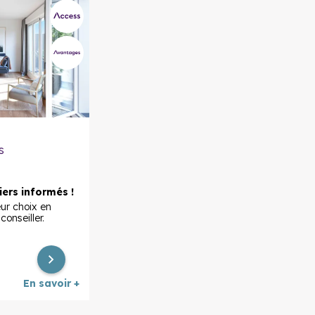
3 pièces
294 000 €
à partir de
évolutif
4 pièces
353 000 €
à partir de
Maison 5
423 000 €
à partir de
pièces
En savoir plus
s
ers informés !
eur choix en
onseiller.
En savoir +