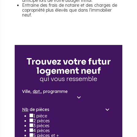
anticipé lors de votre budget initial.
Entraîne des frais de notaire et des charges de
copropriété plus élevés que dans l’immobilier
neuf.
Trouvez votre futur
logement neuf
qui vous ressemble
Ville,
dpt.
, programme
Nb
de pièces
1 pièce
2 pièces
3 pièces
4 pièces
5 pièces et +