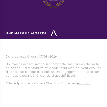
UNE MARQUE ALTAREA
Date de mise à jour :
07/08/2026
Un investissement immobilier comporte des risques de perte
en capital. La rentabilité et la valeur du bien peuvent évoluer
à la hausse comme à la baisse. Un engagement de location
est requis pour bénéficier du dispositif fiscal.
*Étude Ipsos bva – Viséo CI – Plus d’infos sur
escda.fr