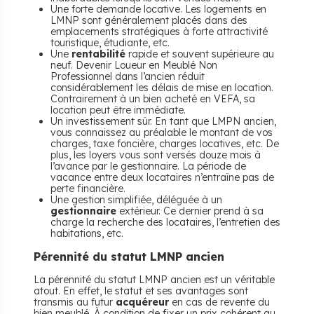
Une forte demande locative. Les logements en
LMNP sont généralement placés dans des
emplacements stratégiques à forte attractivité
touristique, étudiante, etc.
Une
rentabilité
rapide et souvent supérieure au
neuf. Devenir Loueur en Meublé Non
Professionnel dans l’ancien réduit
considérablement les délais de mise en location.
Contrairement à un bien acheté en VEFA, sa
location peut être immédiate.
Un investissement sûr. En tant que LMPN ancien,
vous connaissez au préalable le montant de vos
charges, taxe foncière, charges locatives, etc. De
plus, les loyers vous sont versés douze mois à
l’avance par le gestionnaire. La période de
vacance entre deux locataires n’entraîne pas de
perte financière.
Une gestion simplifiée, déléguée à un
gestionnaire
extérieur. Ce dernier prend à sa
charge la recherche des locataires, l’entretien des
habitations, etc.
Pérennité du statut LMNP ancien
La pérennité du statut LMNP ancien est un véritable
atout. En effet, le statut et ses avantages sont
transmis au futur
acquéreur
en cas de revente du
bien meublé. À condition de fixer un prix cohérent au