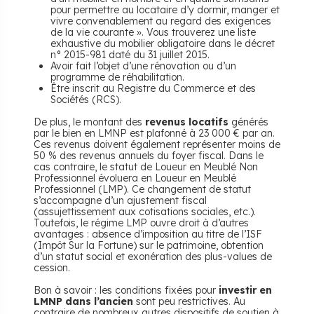
pour permettre au locataire d’y dormir, manger et
vivre convenablement au regard des exigences
de la vie courante ». Vous trouverez une liste
exhaustive du mobilier obligatoire dans le décret
n° 2015-981 daté du 31 juillet 2015.
Avoir fait l’objet d’une rénovation ou d’un
programme de réhabilitation.
Être inscrit au Registre du Commerce et des
Sociétés (RCS).
De plus, le montant des
revenus locatifs
générés
par le bien en LMNP est plafonné à 23 000 € par an.
Ces revenus doivent également représenter moins de
50 % des revenus annuels du foyer fiscal. Dans le
cas contraire, le statut de Loueur en Meublé Non
Professionnel évoluera en Loueur en Meublé
Professionnel (LMP). Ce changement de statut
s’accompagne d’un ajustement fiscal
(assujettissement aux cotisations sociales, etc.).
Toutefois, le régime LMP ouvre droit à d’autres
avantages : absence d’imposition au titre de l’ISF
(Impôt Sur la Fortune) sur le patrimoine, obtention
d’un statut social et exonération des plus-values de
cession.
Bon à savoir : les conditions fixées pour
investir en
LMNP dans l’ancien
sont peu restrictives. Au
contraire de nombreux autres dispositifs de soutien à