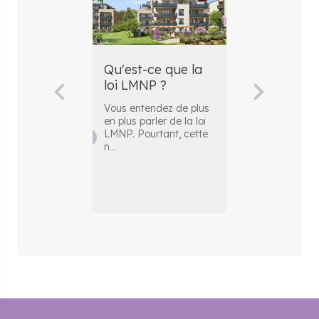
Qu'est-ce que la
Comment c
loi LMNP ?
la plus-val
LMNP ?
Vous entendez de plus
en plus parler de la loi
Vous envisag
LMNP. Pourtant, cette
réaliser un
n
...
investissement
avec le statut