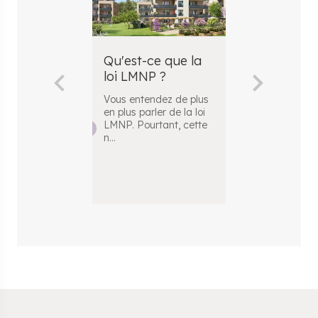
Qu'est-ce que la
Comment c
loi LMNP ?
la plus-val
LMNP ?
Vous entendez de plus
en plus parler de la loi
Vous envisag
LMNP. Pourtant, cette
réaliser un
n
...
investissement
avec le statut