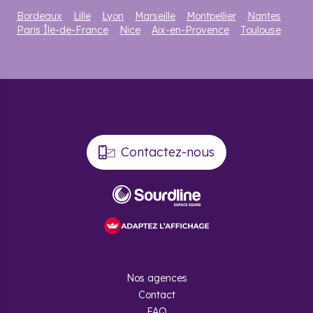
Bordeaux
Lille
Lyon
Marseille
Montpellier
Nantes
Paris Île-de-France
Nice
Aix-en-Provence
Toulouse
Contactez-nous
Nos agences
Contact
FAQ