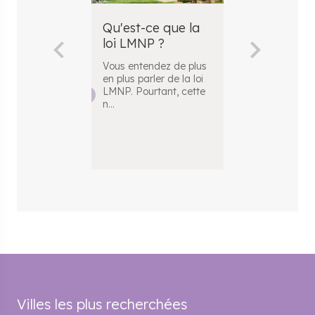
Qu'est-ce que la
Comment c
loi LMNP ?
la plus-val
LMNP ?
Vous entendez de plus
en plus parler de la loi
Vous envisag
LMNP. Pourtant, cette
réaliser un
n
...
investissement
avec le statut
Villes les plus recherchées