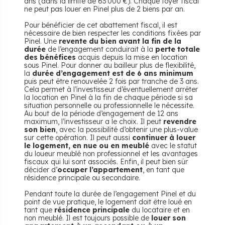
ans (dans la limite de 63 000 €). Chaque foyer fiscal
ne peut pas louer en Pinel plus de 2 biens par an.
Pour bénéficier de cet abattement fiscal, il est
nécessaire de bien respecter les conditions fixées par
Pinel. Une
revente du bien avant la fin de la
durée
de l’engagement conduirait à la
perte totale
des bénéfices
acquis depuis la mise en location
sous Pinel. Pour donner au bailleur plus de flexibilité,
la
durée d’engagement est de 6 ans minimum
puis peut être renouvelée 2 fois par tranche de 3 ans.
Cela permet à l’investisseur d’éventuellement arrêter
la location en Pinel à la fin de chaque période si sa
situation personnelle ou professionnelle le nécessite.
Au bout de la période d’engagement de 12 ans
maximum, l’investisseur a le choix. Il peut
revendre
son bien
, avec la possibilité d’obtenir une plus-value
sur cette opération. Il peut aussi
continuer à louer
le logement, en nue ou en meublé
avec le statut
du loueur meublé non professionnel et les avantages
fiscaux qui lui sont associés. Enfin, il peut bien sûr
décider d’
occuper l’appartement
, en tant que
résidence principale ou secondaire.
Pendant toute la durée de l’engagement Pinel et du
point de vue pratique, le logement doit être loué en
tant que
résidence principale
du locataire et en
non meublé. Il est toujours possible de
louer son