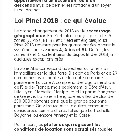
appartement à un ascendant ou à un
descendant
, si ce dernier est rattaché à un foyer
fiscal distinct.
Loi Pinel 2018 : ce qui évolue
Le grand changement de 2018 est le
recentrage
géographique
. En effet, alors que jusque-là les 5
zones (A, Abis, B1, B2 et C) étaient éligibles, la loi
Pinel 2018 recentre pour les quatre années à venir le
système sur les
zones A, A bis et B1
. De fait, les
zones B2 et C sortent ainsi du dispositif dès 2018, à
quelques exceptions près.
La zone Abis correspond au secteur où la tension
immobilière est la plus forte. Il s’agit de Paris et de 29
communes avoisinantes de la petite couronne
parisienne. La zone A comprend des agglomérations
de l’Île-de-France, mais également la Côte d’Azur,
Lille, Lyon, Marseille, Montpellier et la partie française
de Genève. La zone B1 englobe les villes de plus de
250 000 habitants ainsi que la grande couronne
parisienne. On y trouve aussi d’autres communes
considérées comme chères telles que La Rochelle,
Bayonne, ou encore Annecy et la Corse.
Par ailleurs, les
plafonds qui régissent les
conditions de location sont actualisés
tous les