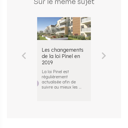
Sur le même sujet
Les changements
Les chang
de la loi Pinel en
de la loi Pi
2019
2017
La loi Pinel est
La loi Pinel es
régulièrement
dispositif de
actualisée afin de
défiscalisatio
suivre au mieux les
...
concerne les i