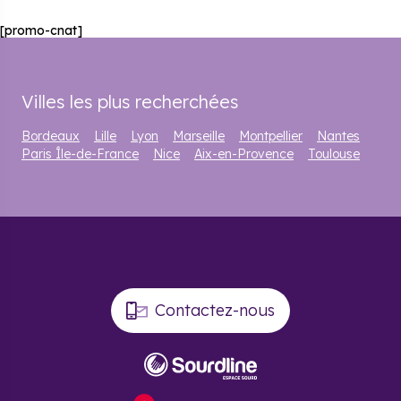
[promo-cnat]
Villes les plus recherchées
Bordeaux
Lille
Lyon
Marseille
Montpellier
Nantes
Paris Île-de-France
Nice
Aix-en-Provence
Toulouse
Contactez-nous