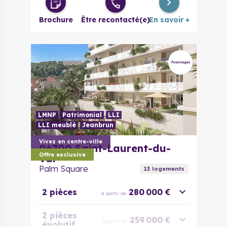
Brochure
Être recontacté(e)
En savoir +
LMNP
Patrimonial
LLI
LLI meublé
Jeanbrun
Vivez en centre-ville
06700
Saint-Laurent-du-
Offre exclusive
Var
Palm Square
13
logement
s
2 pièces
280 000 €
à partir de
2 pièces
259 000 €
à partir de
évolutif