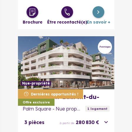
3 pièces
379 000 €
à partir de
Brochure
Être recontacté(e)
En savoir +
Nue-propriété
Dernières opportunités !
06700
Saint-Laurent-du-
Var
Offre exclusive
Palm Square - Nue propriété
1
logement
3 pièces
280 830 €
à partir de