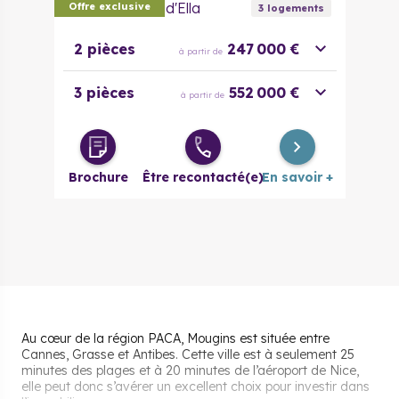
Les Terrasses d'Ella
Offre exclusive
3
logement
s
2 pièces
247 000 €
à partir de
3 pièces
552 000 €
à partir de
Brochure
Être recontacté(e)
En savoir +
Au cœur de la région PACA, Mougins est située entre
Cannes, Grasse et Antibes. Cette ville est à seulement 25
minutes des plages et à 20 minutes de l’aéroport de Nice,
elle peut donc s’avérer un excellent choix pour investir dans