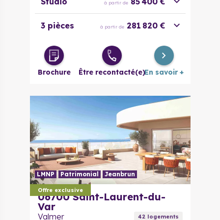
Studio
85 400 €
à partir de
3 pièces
281 820 €
à partir de
Brochure
Être recontacté(e)
En savoir +
LMNP
Patrimonial
Jeanbrun
Offre exclusive
06700
Saint-Laurent-du-
Var
Valmer
42
logement
s