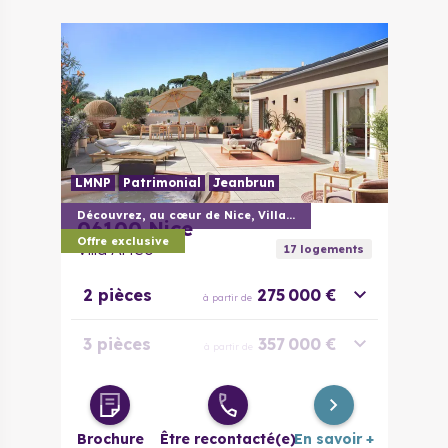
LMNP
Patrimonial
Jeanbrun
Découvrez, au cœur de Nice, Villa Arteo
06100
Nice
Offre exclusive
Villa Arteo
17
logement
s
2 pièces
275 000 €
à partir de
3 pièces
357 000 €
à partir de
4 pièces
428 000 €
à partir de
Brochure
Être recontacté(e)
En savoir +