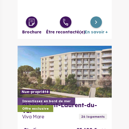
Brochure
Être recontacté(e)
En savoir +
Nue-propriété
Investissez en bord de mer
06700
Saint-Laurent-du-
Offre exclusive
Var
Viva Mare
26
logement
s