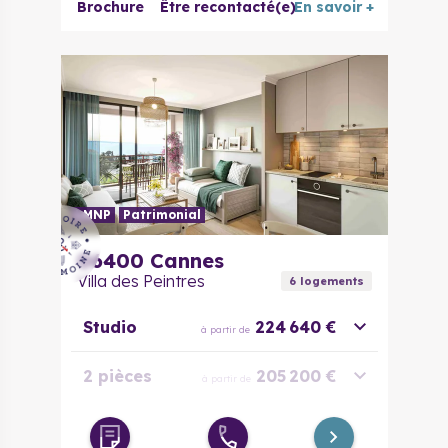
Brochure
Être recontacté(e)
En savoir +
LMNP
Patrimonial
06400
Cannes
Villa des Peintres
6
logement
s
Studio
224 640 €
à partir de
2 pièces
205 200 €
à partir de
Duplex 3
302 400 €
à partir de
pièces