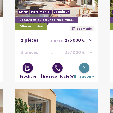
LMNP
Patrimonial
Jeanbrun
En savoir plus
Découvrez, au cœur de Nice, Villa Arteo
06100
Nice
Offre exclusive
Villa Arteo
17
logement
s
2 pièces
275 000 €
à partir de
3 pièces
357 000 €
à partir de
4 pièces
428 000 €
à partir de
Brochure
Être recontacté(e)
En savoir +