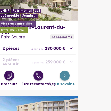
LMNP
Patrimonial
LLI
LLI meublé
Jeanbrun
En savoir plus
En savoir
Vivez en centre-ville
06700
Saint-Laurent-du-
Offre exclusive
Var
Palm Square
13
logement
s
2 pièces
280 000 €
à partir de
2 pièces
259 000 €
à partir de
évolutif
3 pièces
379 000 €
à partir de
Brochure
Être recontacté(e)
En savoir +