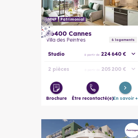
LMNP
Patrimonial
06400
Cannes
Villa des Peintres
6
logement
s
Studio
224 640 €
à partir de
2 pièces
205 200 €
à partir de
Duplex 3
302 400 €
à partir de
pièces
Brochure
Être recontacté(e)
En savoir +