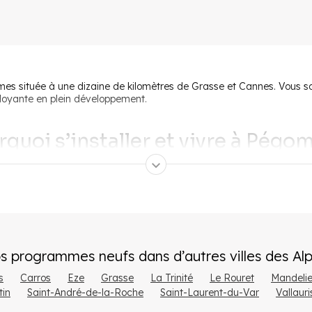
 située à une dizaine de kilomètres de Grasse et Cannes. Vous so
rdoyante en plein développement.
quoi s’installer et vivre à Pégo
er à proximité de la mer sans pour autant trop s’éloigner de l’intérieur
poule. Elle bénéficie d’une localisation idéale entre
la côte médite
lement quelques minutes, mais aussi se rendre à la montagne en un
s programmes neufs dans d’autres villes
des
Al
s
Carros
Eze
Grasse
La Trinité
Le Rouret
Mandeli
in
Saint-André-de-la-Roche
Saint-Laurent-du-Var
Vallauri