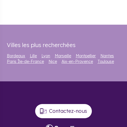
Villes les plus recherchées
Bordeaux
Lille
Lyon
Marseille
Montpellier
Nantes
Paris Île-de-France
Nice
Aix-en-Provence
Toulouse
Contactez-nous