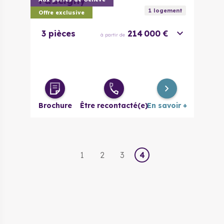
Faucigny
Alona
1
logement
Offre exclusive
3 pièces
214 000 €
à partir de
Brochure
Être recontacté(e)
En savoir +
1
2
3
4