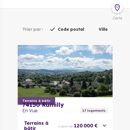
Carte
Trier par :
Code postal
Ville
Terrains à bâtir
74150
Rumilly
En Vue
17
logement
s
Terrains à
120 000 €
à partir de
bâtir