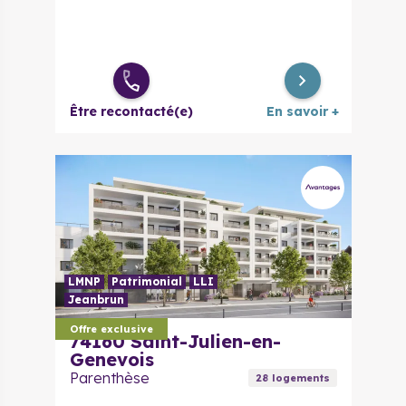
Être recontacté(e)
En savoir +
LMNP
Patrimonial
LLI
Jeanbrun
Offre exclusive
74160
Saint-Julien-en-
Genevois
Parenthèse
28
logement
s