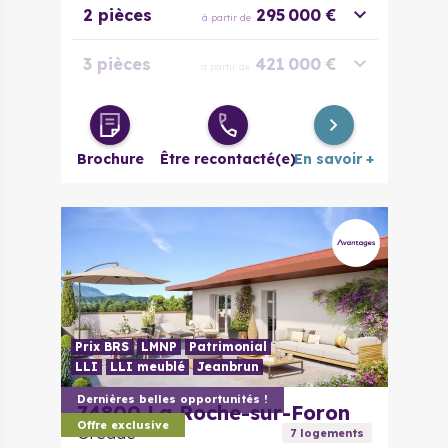
2 pièces
295 000 €
à partir de
3 pièces
421 000 €
à partir de
4 pièces
518 000 €
à partir de
Brochure
Être recontacté(e)
En savoir +
Prix BRS
LMNP
Patrimonial
LLI
LLI meublé
Jeanbrun
Dernières belles opportunités !
74800
La Roche-sur-Foron
Offre exclusive
Oréade
7
logement
s