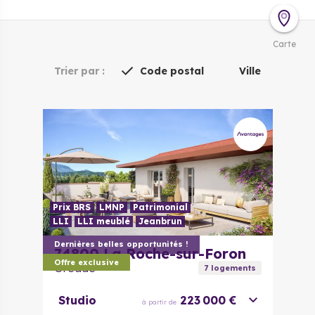
Carte
Trier par :
Code postal
Ville
Prix BRS
LMNP
Patrimonial
LLI
LLI meublé
Jeanbrun
Dernières belles opportunités !
74800
La Roche-sur-Foron
Offre exclusive
Oréade
7
logement
s
Studio
223 000 €
à partir de