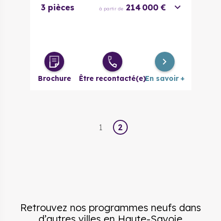
3 pièces
214 000 €
à partir de
Brochure
Être recontacté(e)
En savoir +
1
2
Retrouvez nos programmes neufs dans
d’autres villes
en
Haute-Savoie