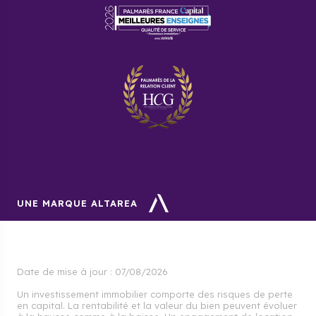
Foire aux questions
Quel est le nombre d'habitants de
la ville ?
7 859 Publiérains ont été recensés en 2021.
Pourquoi acheter un programme
neuf à Publier avec Cogedim?
Parce que Cogedim concrétise vos rêves en
UNE MARQUE ALTAREA
réalisant des logements sur-mesure. Vous aurez la
chance de loger dans la magnifique résidence haut
de gamme Infinity dont Cogedim est en charge à
Publier.
Date de mise à jour :
07/08/2026
Un investissement immobilier comporte des risques de perte
en capital. La rentabilité et la valeur du bien peuvent évoluer