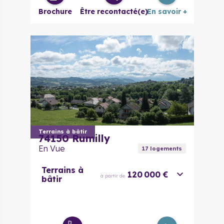
Brochure
Être recontacté(e)
En savoir +
Terrains à bâtir
74150
Rumilly
En Vue
17
logement
s
Terrains à
120 000 €
à partir de
bâtir