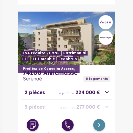
TVA réduite
LMNP
Patrimonial
LLI
LLI meublé
Jeanbrun
Profitez de Cogedim Access,
74100
Annemasse
Sérénaé
8
logement
s
2 pièces
224 000 €
à partir de
3 pièces
277 000 €
à partir de
4 pièces
342 000 €
à partir de