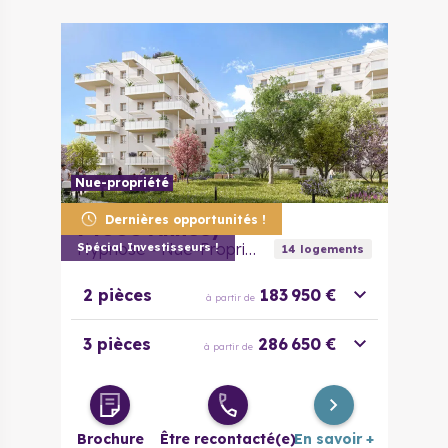
Nue-propriété
Dernières opportunités !
74000
Annecy
Hypnose - Nue-Propriété
Spécial Investisseurs !
14
logement
s
2 pièces
183 950 €
à partir de
3 pièces
286 650 €
à partir de
Brochure
Être recontacté(e)
En savoir +