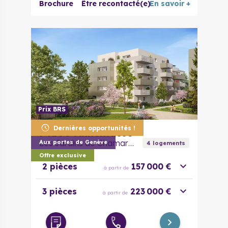
Brochure
Être recontacté(e)
En savoir +
Prix BRS
Dernières opportunités !
74100
Annemasse
Les Jardins de Chamarette - Bail Réel Solidaire
Aux portes de Genève
4
logement
s
Offre exclusive
2 pièces
157 000 €
à partir de
3 pièces
223 000 €
à partir de