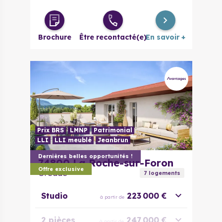
4 pièces
518 000 €
à partir de
Brochure
Être recontacté(e)
En savoir +
Prix BRS
LMNP
Patrimonial
LLI
LLI meublé
Jeanbrun
Dernières belles opportunités !
74800
La Roche-sur-Foron
Offre exclusive
Oréade
7
logement
s
Studio
223 000 €
à partir de
2 pièces
247 000 €
à partir de