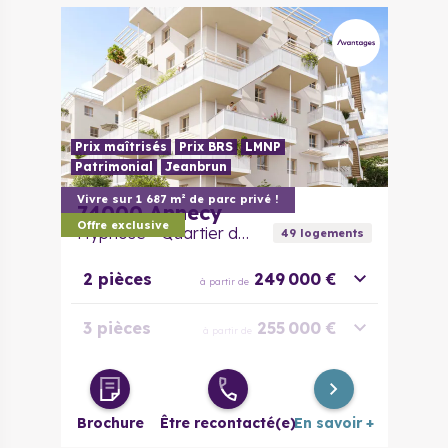
Prix maîtrisés
Prix BRS
LMNP
Patrimonial
Jeanbrun
Vivre sur 1 687 m² de parc privé !
74000
Annecy
Offre exclusive
Hypnose - Quartier des Hirondelles
49
logement
s
2 pièces
249 000 €
à partir de
3 pièces
255 000 €
à partir de
4 pièces
418 000 €
à partir de
Brochure
Être recontacté(e)
En savoir +