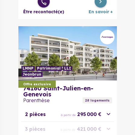
Être recontacté(e)
En savoir +
LMNP
Patrimonial
LLI
Jeanbrun
Offre exclusive
74160
Saint-Julien-en-
Genevois
Parenthèse
28
logement
s
2 pièces
295 000 €
à partir de
3 pièces
421 000 €
à partir de