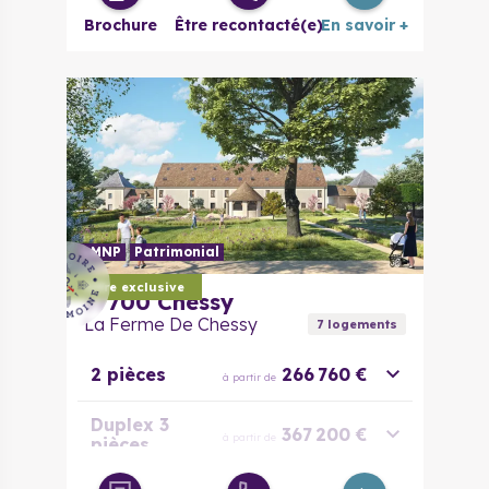
Brochure
Être recontacté(e)
En savoir +
LMNP
Patrimonial
Offre exclusive
77700
Chessy
La Ferme De Chessy
7
logement
s
2 pièces
266 760 €
à partir de
Duplex 3
367 200 €
à partir de
pièces