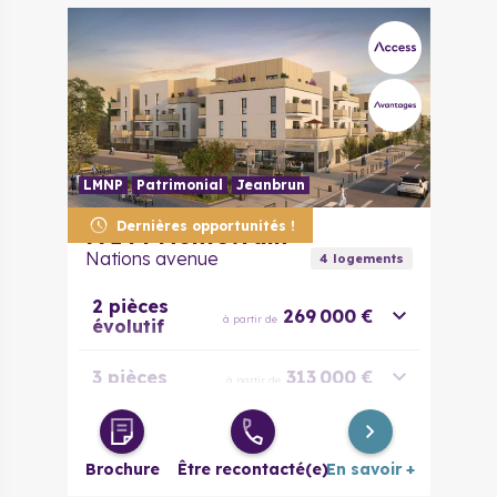
LMNP
Patrimonial
Jeanbrun
Dernières opportunités !
77144
Montévrain
Nations avenue
4
logement
s
2 pièces
269 000 €
à partir de
évolutif
3 pièces
313 000 €
à partir de
4 pièces
421 000 €
à partir de
Brochure
Être recontacté(e)
En savoir +