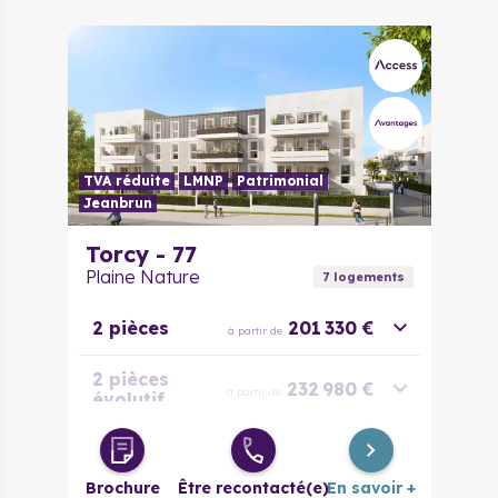
TVA réduite
LMNP
Patrimonial
Jeanbrun
Torcy - 77
Plaine Nature
7
logement
s
2 pièces
201 330 €
à partir de
2 pièces
232 980 €
à partir de
évolutif
3 pièces
271 663 €
à partir de
Brochure
Être recontacté(e)
En savoir +