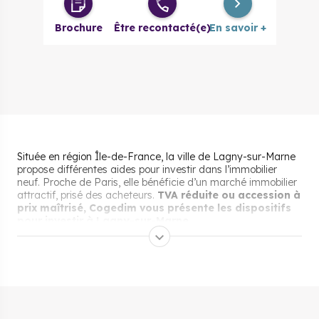
Duplex 4
399 600 €
à partir de
pièces
Brochure
Être recontacté(e)
En savoir +
Duplex 5
475 200 €
à partir de
pièces
Située en région Île-de-France, la ville de Lagny-sur-Marne
propose différentes aides pour investir dans l’immobilier
neuf. Proche de Paris, elle bénéficie d’un marché immobilier
attractif, prisé des acheteurs.
TVA réduite ou accession à
prix maîtrisé, Cogedim vous présente les dispositifs
pour investir à Lagny-sur-Marne
.
Les aides pour acheter un
bien immobilier neuf à
Lagny-sur-Marne