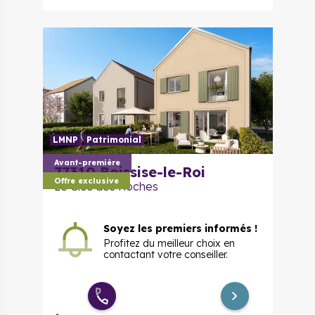
3 pièces
276 059 €
à partir de
évolutif
LMNP
Patrimonial
Avant-première
77310
Boissise-le-Roi
Offre exclusive
Le Clos des Roches
Soyez les premiers informés !
Profitez du meilleur choix en
contactant votre conseiller.