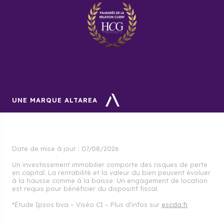
Quel est le prix moyen de
l’immobilier au mètre carré à
Lagny-sur-Marne ?
Le prix moyen de l’immobilier au mètre carré est de 3
512 euros.
UNE MARQUE ALTAREA
Date de mise à jour :
07/08/2026
Un investissement immobilier comporte des risques de perte
en capital. La rentabilité et la valeur du bien peuvent évoluer
à la hausse comme à la baisse. Un engagement de location
est requis pour bénéficier du dispositif fiscal.
*Étude Ipsos bva – Viséo CI – Plus d’infos sur
escda.fr