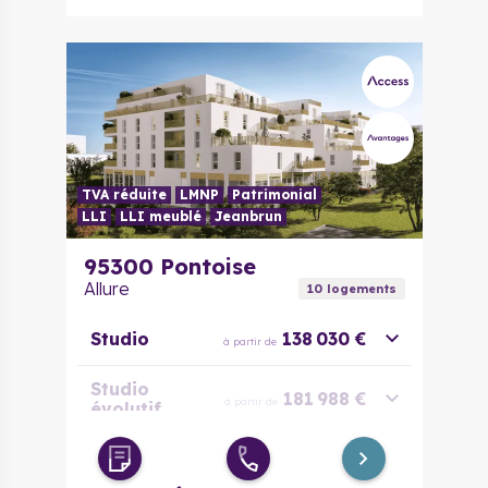
TVA réduite
LMNP
Patrimonial
LLI
LLI meublé
Jeanbrun
95300
Pontoise
Allure
10
logement
s
Studio
138 030 €
à partir de
Studio
181 988 €
à partir de
évolutif
2 pièces
225 067 €
à partir de