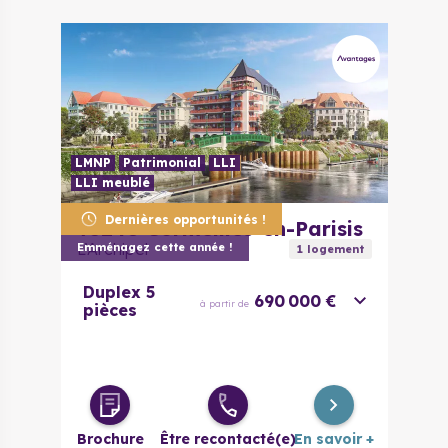
LMNP
Patrimonial
LLI
LLI meublé
Dernières opportunités !
95240
Cormeilles-en-Parisis
L’Archipel
Emménagez cette année !
1
logement
Duplex 5
690 000 €
à partir de
pièces
Brochure
Être recontacté(e)
En savoir +