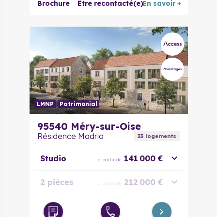
Brochure
Être recontacté(e)
En savoir +
2 pièces
230 342 €
à partir de
évolutif
4 pièces
315 621 €
à partir de
LMNP
Patrimonial
95540
Méry-sur-Oise
Résidence Madria
33
logement
s
Studio
141 000 €
à partir de
2 pièces
212 000 €
à partir de
2 pièces
238 000 €
à partir de
évolutif