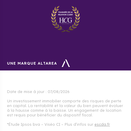
Quand faut-il investir dans une
maison neuve ou un appartement
neuf à Argenteuil ?
Nous vous conseillons d’investir dès aujourd’hui dans
des programmes immobiliers à Argenteuil. En effet, le
prix de l’immobilier demeure peu cher, car les
programmes d’urbanismes et la construction des
tramway ne sont pas encore achevés.
UNE MARQUE ALTAREA
Date de mise à jour :
07/08/2026
Un investissement immobilier comporte des risques de perte
en capital. La rentabilité et la valeur du bien peuvent évoluer
à la hausse comme à la baisse. Un engagement de location
est requis pour bénéficier du dispositif fiscal.
*Étude Ipsos bva – Viséo CI – Plus d’infos sur
escda.fr