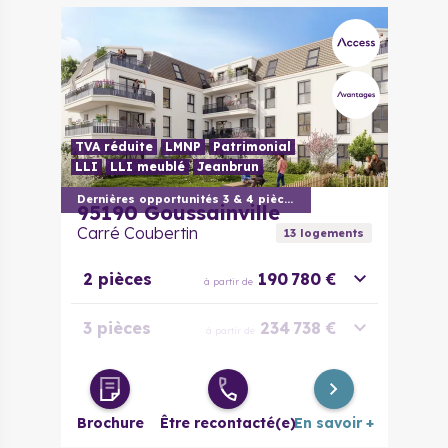
TVA réduite
LMNP
Patrimonial
LLI
LLI meublé
Jeanbrun
Dernières opportunités 3 & 4 pièces
95190
Goussainville
Carré Coubertin
13
logement
s
2 pièces
190 780 €
à partir de
3 pièces
234 738 €
à partir de
3 pièces
244 409 €
à partir de
évolutif
Brochure
Être recontacté(e)
En savoir +