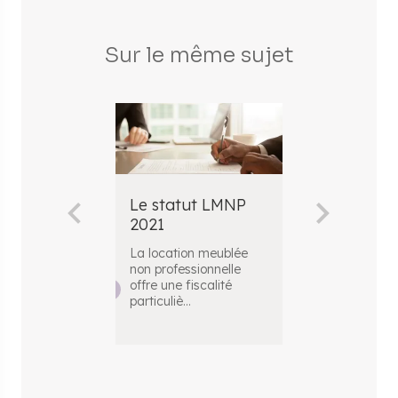
Sur le même sujet
Le statut LMNP
Le statut 
2021
2020
La location meublée
Le statut LMN
non professionnelle
très prisé</st
offre une fiscalité
dans le milieu
particuliè
...
patrimoine im
.