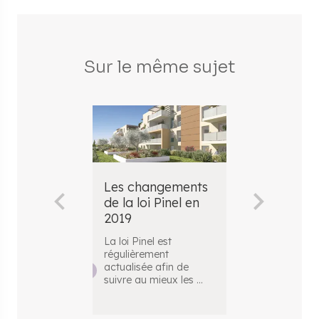
Sur le même sujet
Les changements
Les chang
de la loi Pinel en
de la loi Pi
2019
2018
La loi Pinel est
Le dispositif P
régulièrement
en place depu
actualisée afin de
afin de perme
suivre au mieux les
...
inv
...