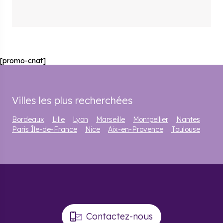
[promo-cnat]
Villes les plus recherchées
Bordeaux
Lille
Lyon
Marseille
Montpellier
Nantes
Paris Île-de-France
Nice
Aix-en-Provence
Toulouse
Contactez-nous