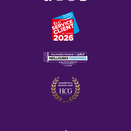
prendre de la valeur
à moyen ou long terme. Par
exemple, le quartier Mazières-Barbès, très familial, ou le
l'écoquartier de Baudens intéressent particulièrement les
investisseurs.
Foire aux questions
Comment est réparti le parc
immobilier à Bourges ?
Il existe près de 40 000 logements sur le territoire de
Bourges. Plus de
80% sont des résidences
principales
, plus de 10% sont vacants et les autres
sont des résidences secondaires. 55% des logements
sont des appartements et 45% des maisons
individuelles.