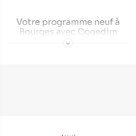
Votre programme neuf à
Bourges avec Cogedim
Commune la plus peuplée du département du Cher, Bourges
est la 65ème ville de France et la 3ème de sa région, le
Centre Val de Loire. Si vous avez pour projet d’
investir dans
l’immobilier
pour devenir propriétaire de votre résidence
principale ou pour obtenir un revenu passif grâce à la
location de votre bien, Cogedim vous
accompagne dans
votre projet
.
Pourquoi acheter un
appartement neuf pour vivre
à Bourges ?
Utilisez les dispositifs d’aide à