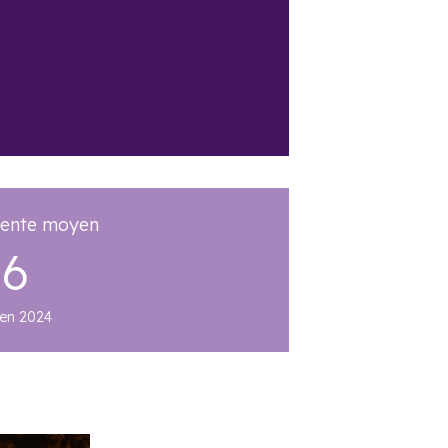
vente moyen
66
 en 2024