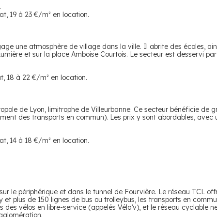
.
t, 19 à 23 €/m² en location.
gage une atmosphère de village dans la ville. Il abrite des écoles, ai
mière et sur la place Amboise Courtois. Le secteur est desservi par
t, 18 à 22 €/m² en location.
pole de Lyon, limitrophe de Villeurbanne. Ce secteur bénéficie de g
ment des transports en commun). Les prix y sont abordables, avec 
t, 14 à 18 €/m² en location.
 sur le périphérique et dans le tunnel de Fourvière. Le réseau TCL off
y et plus de 150 lignes de bus ou trolleybus, les transports en commu
is des vélos en libre-service (appelés Vélo’v), et le réseau cyclable 
agglomération.