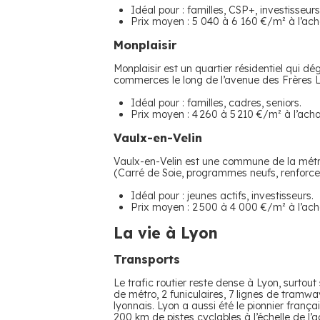
Idéal pour : familles, CSP+, investisseurs
Prix moyen : 5 040 à 6 160 €/m² à l’acha
​Monplaisir
Monplaisir est un quartier résidentiel qui dé
commerces le long de l’avenue des Frères Lu
Idéal pour : familles, cadres, seniors.
Prix moyen : 4 260 à 5 210 €/m² à l’acha
​Vaulx-en-Velin
Vaulx-en-Velin est une commune de la métro
(Carré de Soie, programmes neufs, renforce
Idéal pour : jeunes actifs, investisseurs.
Prix moyen : 2 500 à 4 000 €/m² à l’acha
La vie à Lyon
​Transports
Le trafic routier reste dense à Lyon, surtout
de métro, 2 funiculaires, 7 lignes de tramwa
lyonnais. Lyon a aussi été le pionnier frança
200 km de pistes cyclables à l’échelle de l’