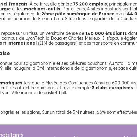
riel français
. À ce titre, elle génère
75 200 emplois
, principaleme
urgie
et les
machines-outils
. Par ailleurs, 4 sites industriels sont l
yon est également le
2ème pôle numérique de France
avec
44 
ation incarnant la French Tech. Situé dans le quartier de la Conflue
 repose sur un tissu universitaire dense de
160 000 étudiants
don
s campus de LyonTech la Doua et Charles Mérieux. Il s’appuie égalem
rt international
(11M de passagers) et des transports en commun
aise
onnue pour sa gastronomie et ses célèbres bouchons. Au total, la 
9, elle inaugure la Cité internationale de la gastronomie, espace cult
ématiques
tels que le Musée des Confluences (environ 600 000 visi
ment très attachée aux sports. La ville compte
3 clubs européens
: 
 Lyon-Villeurbanne de basket-ball.
ongrès et les salons. Sur un total de 5M nuitées, 66% sont effectuées 
habitants