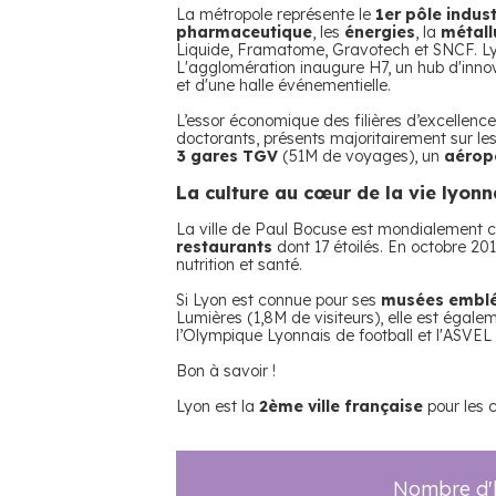
La métropole représente le
1er pôle indust
pharmaceutique
, les
énergies
, la
métall
Liquide, Framatome, Gravotech et SNCF. L
L'agglomération inaugure H7, un hub d'innov
et d'une halle événementielle.
L’essor économique des filières d’excellence
doctorants, présents majoritairement sur le
3 gares TGV
(51M de voyages), un
aéropo
La culture au cœur de la vie lyonn
La ville de Paul Bocuse est mondialement c
restaurants
dont 17 étoilés. En octobre 201
nutrition et santé.
Si Lyon est connue pour ses
musées embl
Lumières (1,8M de visiteurs), elle est égale
l’Olympique Lyonnais de football et l'ASVEL
Bon à savoir !
Lyon est la
2ème ville française
pour les c
Nombre d'