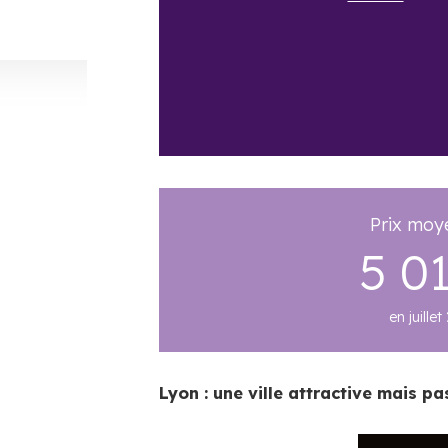
Prix moy
5 0
en juillet
​Lyon : une ville attractive mais p