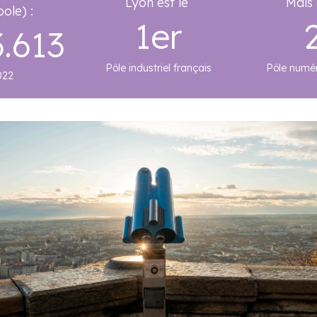
Lyon est le
Mais 
ole) :
1er
3.613
Pôle industriel français
Pôle numér
022