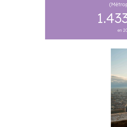
(Métrop
1.43
en 2