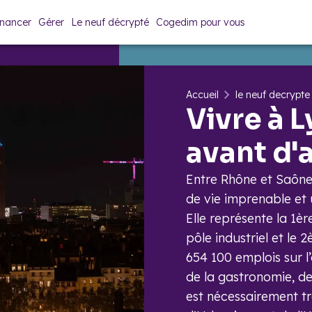
inancer
Gérer
Le neuf décrypté
Cogedim pour vous
Accueil
le neuf decrypte
​Vivre à 
avant d'
Entre Rhône et Saône,
de vie imprenable et
Elle représente la 1èr
pôle industriel et le
654 100 emplois sur l
de la gastronomie, de 
est nécessairement t