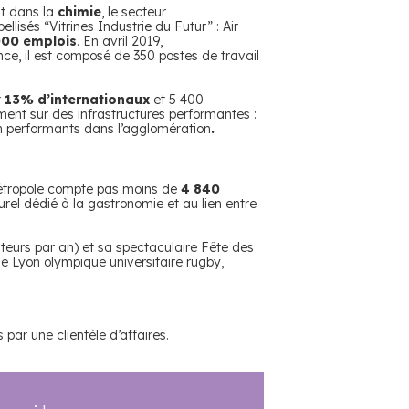
nt dans la
chimie
, le secteur
abellisés “Vitrines Industrie du Futur” : Air
000 emplois
. En avril 2019,
nce, il est composé de 350 postes de travail
t
13% d’internationaux
et 5 400
ent sur des infrastructures performantes :
 performants dans l’agglomération
.
métropole compte pas moins de
4 840
urel dédié à la gastronomie et au lien entre
teurs par an) et sa spectaculaire Fête des
le Lyon olympique universitaire rugby,
par une clientèle d’affaires.