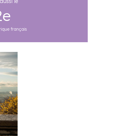
aussi le
2e
ique français