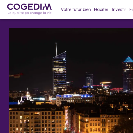
Votre futur bien
Habiter
Investir
F