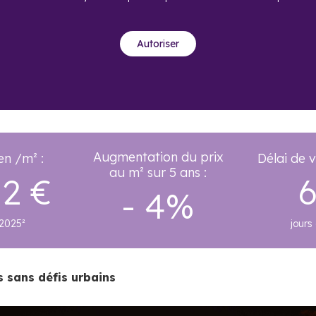
Autoriser
Augmentation du prix
en /m² :
Délai de 
au m² sur 5 ans :
12 €
- 4%
 2025²
jours
as sans défis urbains