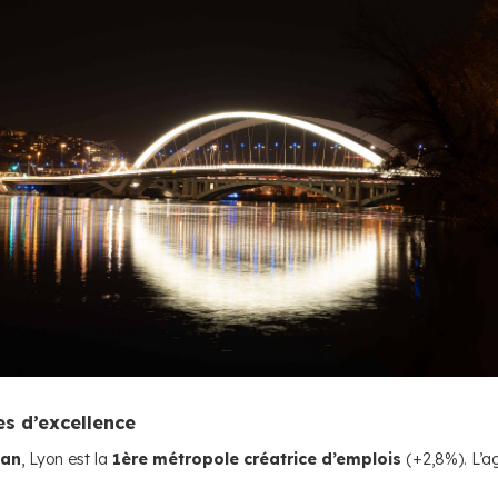
es d’excellence
 an
, Lyon est la
1ère métropole créatrice d’emplois
(+2,8%). L’ag