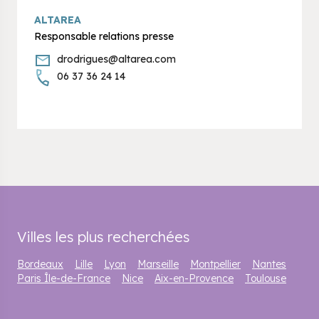
ALTAREA
Responsable relations presse
drodrigues@altarea.com
06 37 36 24 14
Villes les plus recherchées
Bordeaux
Lille
Lyon
Marseille
Montpellier
Nantes
Paris Île-de-France
Nice
Aix-en-Provence
Toulouse