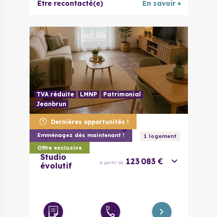
Être recontacté(e)
En savoir +
TVA réduite
LMNP
Patrimonial
Jeanbrun
Dernières opportunités !
67200
Strasbourg
New Link
Emménagez dès maintenant !
1
logement
Offre exclusive
Studio
123 083 €
à partir de
évolutif