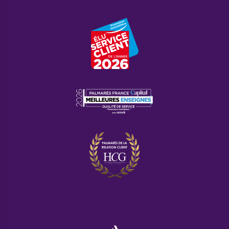
Combien d’établissements
scolaires existe-t-il à Sélestat ?
Vos enfants pourront suivre leur parcours scolaire
dans l’une des
5 écoles maternelles
, dans l’un des
2 collèges
ou dans l’un des
3 lycées
de la
commune, qui se situe dans l’Académie de
Strasbourg.
Quelles sont les villes les plus
proches de Sélestat ?
À mi-distance
entre Strasbourg et Mulhouse
, à
une cinquantaine de kilomètres, Sélestat est aussi
proche d’Obernai, de Colmar et d’Épinal. La
commune est aussi proche de la frontière allemande
et de la Suisse.