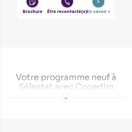
3 pièces
199 000 €
à partir de
Brochure
Être recontacté(e)
En savoir +
3 pièces
236 000 €
à partir de
évolutif
4 pièces
270 000 €
à partir de
4 pièces
285 000 €
à partir de
évolutif
Votre programme neuf à
Sélestat avec Cogedim
Cinquième commune Bas-Rhinoise et huitième commune
alsacienne en nombre d'habitants, Sélestat est située
au
pied des Vosges
, dans la plaine d’Alsace, à la limite entre
le Haut-Rhin et le Bas-Rhin. Si vous souhaitez acquérir un
bien immobilier
dans la région, nos experts Cogedim vous
présenteront
les programmes les plus intéressants
, en