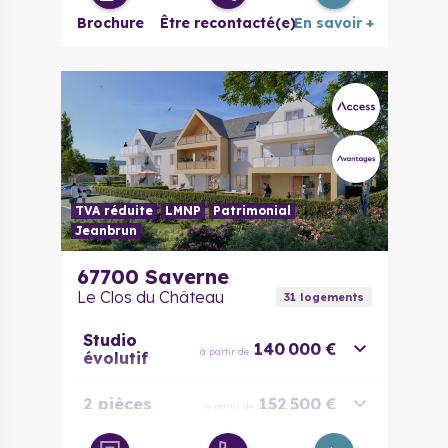
Brochure
Être recontacté(e)
En savoir +
TVA réduite
LMNP
Patrimonial
Jeanbrun
67700
Saverne
Le Clos du Château
31
logement
s
Studio
140 000 €
à partir de
évolutif
2 pièces
152 500 €
à partir de