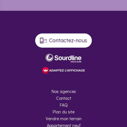
l’immobilier neuf à Sélestat
?
Une ville en constante évolution
démographique
Contactez-nous
Depuis les années 1980, la commune ne cesse d’attirer de
plus en plus de foyers. De 15 100 habitants en 1982, la
population est désormais de
19 300 habitants
selon le
dernier recensement. Le nombre de constructions de
logements a suivi cette cadence et les programmes
immobiliers neufs fleurissent sur le territoire depuis les
années 90.
Des programmes immobiliers neufs
Nos agences
accessibles
Contact
FAQ
Vous pouvez trouver des logements neufs aux alentours de
2 200 euros du mètre carré
dans la commune.
Plan du site
Évidemment, ce prix moyen varie en fonction du standing
Vendre mon terrain
de la propriété que vous choisirez, de sa localisation et des
Appartement neuf
équipements proposés. Nos experts Cogedim vous