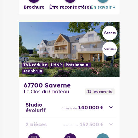
Brochure
Être recontacté(e)
En savoir +
TVA réduite
LMNP
Patrimonial
Jeanbrun
67700
Saverne
Le Clos du Château
31
logement
s
Studio
140 000 €
à partir de
évolutif
2 pièces
152 500 €
à partir de