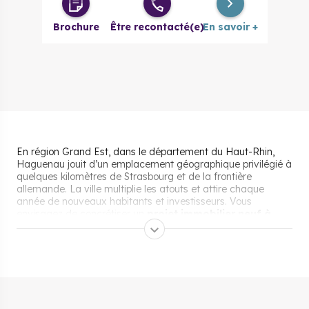
3 pièces
199 000 €
à partir de
Brochure
Être recontacté(e)
En savoir +
3 pièces
236 000 €
à partir de
évolutif
4 pièces
270 000 €
à partir de
4 pièces
285 000 €
à partir de
évolutif
En région Grand Est, dans le département du Haut-Rhin,
Haguenau jouit d’un emplacement géographique privilégié à
quelques kilomètres de Strasbourg et de la frontière
allemande. La ville multiplie les atouts et attire chaque
année de nouveaux habitants et investisseurs. Vous
envisagez de concrétiser un
projet immobilier neuf à
Haguenau
? Nos experts immobiliers font le point sur les
avantages de la commune et son marché immobilier.
Pourquoi s’installer et vivre
à Haguenau ?