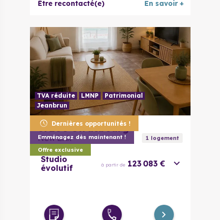
Être recontacté(e)
En savoir +
TVA réduite
LMNP
Patrimonial
Jeanbrun
Dernières opportunités !
67200
Strasbourg
New Link
Emménagez dès maintenant !
1
logement
Offre exclusive
Studio
123 083 €
à partir de
évolutif