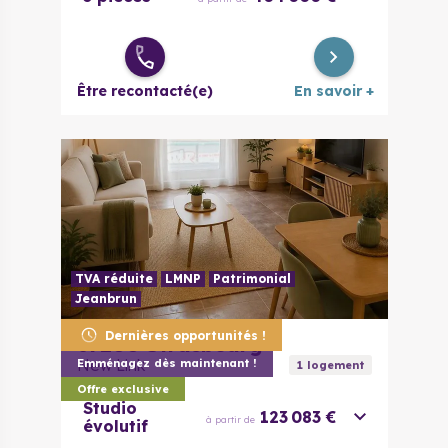
Être recontacté(e)
En savoir +
TVA réduite
LMNP
Patrimonial
Jeanbrun
Dernières opportunités !
67200
Strasbourg
New Link
Emménagez dès maintenant !
1
logement
Offre exclusive
Studio
123 083 €
à partir de
évolutif