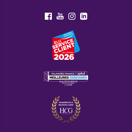
aux jeunes actifs et aux couples recherchant un cadre
vivant. L’animation culturelle contribue également à son
attractivité.
Youtube
Facebook
Instagram
LinkedIn
La ZAC Fontaine Saubach en
développement
La
ZAC Fontaine Saubach
s'étend sur les hauteurs
verdoyantes de Saverne, avec un cadre résidentiel privilégié
pour les futurs propriétaires. Cette zone d'aménagement
concerté accueille actuellement la construction de
nouveaux logements, dont une résidence de standing
signée Cogedim.
Au cœur d'un véritable théâtre de verdure, les résidents
bénéficient d'équipements fonctionnels de proximité :
supermarché, école, boulangerie. La desserte en transports
en commun permet de rejoindre la gare TER en moins de 10
minutes, reliant Saverne à Strasbourg en 21 minutes.
Les nouvelles constructions respectent les normes
environnementales les plus exigeantes, avec une attention
particulière portée aux espaces verts partagés et aux
cheminements piétons.