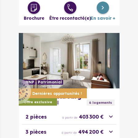
Brochure
Être recontacté(e)
En savoir +
LMNP
Patrimonial
Dernières opportunités !
67000
Strasbourg
Passage de l’Ill
Offre exclusive
6
logement
s
2 pièces
403 300 €
à partir de
3 pièces
494 200 €
à partir de