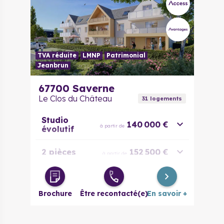
TVA réduite
LMNP
Patrimonial
Jeanbrun
67700
Saverne
Le Clos du Château
31
logement
s
Studio
140 000 €
à partir de
évolutif
2 pièces
152 500 €
à partir de
3 pièces
199 000 €
à partir de
Brochure
Être recontacté(e)
En savoir +
3 pièces
236 000 €
à partir de
évolutif