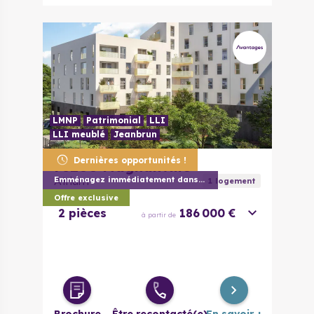
LMNP
Patrimonial
LLI
LLI meublé
Jeanbrun
Dernières opportunités !
78200
Magnanville
Atrium
Emménagez immédiatement dans votre appar
1
logement
Offre exclusive
2 pièces
186 000 €
à partir de