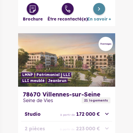
Brochure
Être recontacté(e)
En savoir +
LMNP
Patrimonial
LLI
LLI meublé
Jeanbrun
78670
Villennes-sur-Seine
Seine de Vies
21
logement
s
Studio
172 000 €
à partir de
2 pièces
223 000 €
à partir de