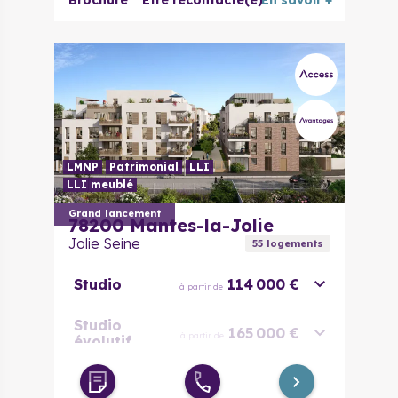
Brochure
Être recontacté(e)
En savoir +
LMNP
Patrimonial
LLI
LLI meublé
Grand lancement
78200
Mantes-la-Jolie
Jolie Seine
55
logement
s
Studio
114 000 €
à partir de
Studio
165 000 €
à partir de
évolutif
2 pièces
170 000 €
à partir de