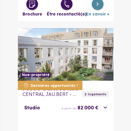
4 pièces
525 000 €
à partir de
Brochure
Être recontacté(e)
En savoir +
Nue-propriété
Dernières opportunités !
78500
Sartrouville
CENTRAL JAU.BERT - Nue Propriété
2
logement
s
Studio
82 000 €
à partir de