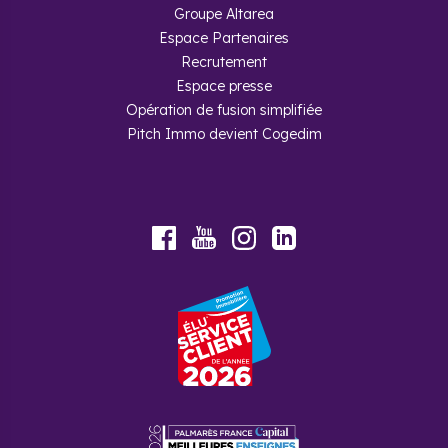
lieu où il fait bon vivre.
Groupe Altarea
Espace Partenaires
Recrutement
Espace presse
Opération de fusion simplifiée
Pitch Immo devient Cogedim
Foire aux questions
Quel est le nombre d'habitants de
la ville ?
Youtube
Facebook
Instagram
LinkedIn
14 247 habitants sont répartis sur une superficie de
5.48 km2.
Pourquoi acheter un programme
neuf à Bois-d'Arcy avec Cogedim
?
Cogedim, spécialisé dans la promotion de logements