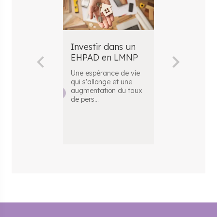
Investir dans un
Investir da
EHPAD en LMNP
résidence
étudiante 
Une espérance de vie
LMNP
qui s'allonge et une
augmentation du taux
En France, le
de pers
...
de la location
connaît une vé
pé
...