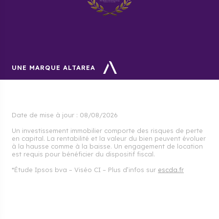
UNE MARQUE ALTAREA
Date de mise à jour :
08/08/2026
Un investissement immobilier comporte des risques de perte
en capital. La rentabilité et la valeur du bien peuvent évoluer
à la hausse comme à la baisse. Un engagement de location
est requis pour bénéficier du dispositif fiscal.
*Étude Ipsos bva – Viséo CI – Plus d’infos sur
escda.fr