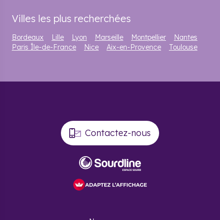
Villes les plus recherchées
Bordeaux
Lille
Lyon
Marseille
Montpellier
Nantes
Paris Île-de-France
Nice
Aix-en-Provence
Toulouse
Contactez-nous