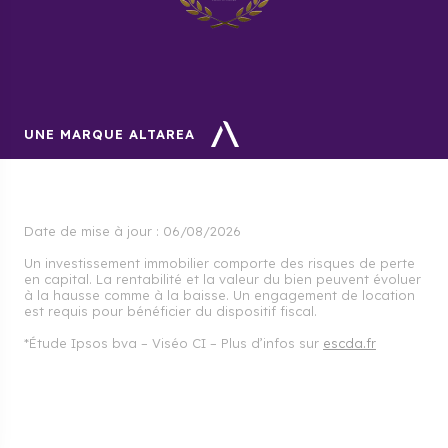
UNE MARQUE ALTAREA
Date de mise à jour :
06/08/2026
Un investissement immobilier comporte des risques de perte
en capital. La rentabilité et la valeur du bien peuvent évoluer
à la hausse comme à la baisse. Un engagement de location
est requis pour bénéficier du dispositif fiscal.
*Étude Ipsos bva – Viséo CI – Plus d’infos sur
escda.fr