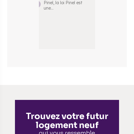
Pinel ?
Pinel, la loi Pinel est
une
...
Mis en place à
la Loi de Fina
2015, la Loi Pi
Trouvez votre futur
logement neuf
qui vous ressemble