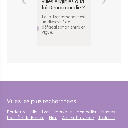
villes éligibles à la
et Bofip
loi Denormandie ?
Vous envisage
réalisation d’u
La loi Denormandie est
investissement
un dispositif de
dans l’immob
..
défiscalisation entré en
vigue
...
Villes les plus recherchées
Bordeaux
Lille
Lyon
Marseille
Montpellier
Nantes
Paris Île-de-France
Nice
Aix-en-Provence
Toulouse